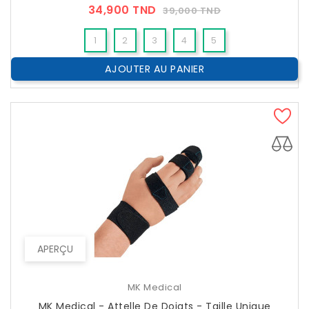
Prix
Prix
34,900 TND
39,000 TND
??
Public
1
2
3
4
5
AJOUTER AU PANIER
APERÇU
MK Medical
MK Medical - Attelle De Doigts - Taille Unique