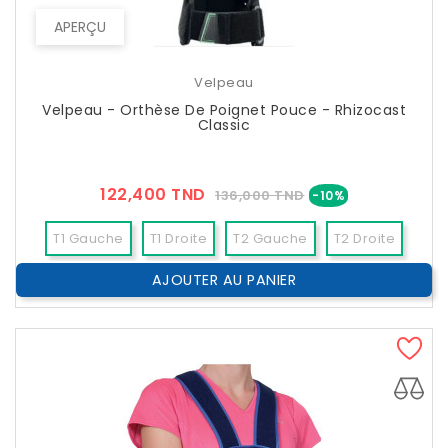
APERÇU
Velpeau
Velpeau - Orthèse De Poignet Pouce - Rhizocast
Classic
Prix
Prix
122,400 TND
136,000 TND
-10%
??
Public
T1 Gauche
T1 Droite
T2 Gauche
T2 Droite
AJOUTER AU PANIER
T3 Gauche
T3 Droite