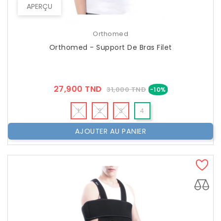
APERÇU
Orthomed
Orthomed - Support De Bras Filet
Prix
Prix
27,900 TND
31,000 TND
-10%
??
Public
1
2
3
4
AJOUTER AU PANIER