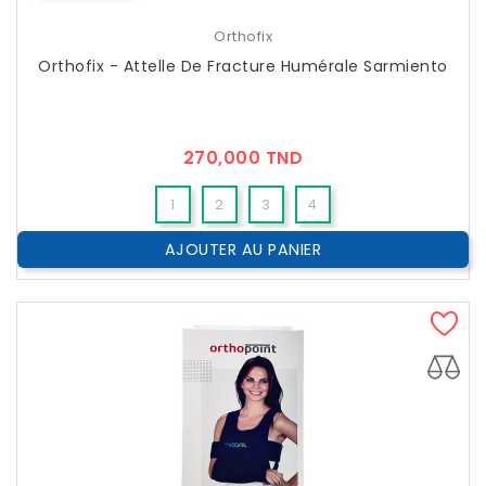
Orthofix
Orthofix - Attelle De Fracture Humérale Sarmiento
Prix
270,000 TND
1
2
3
4
AJOUTER AU PANIER