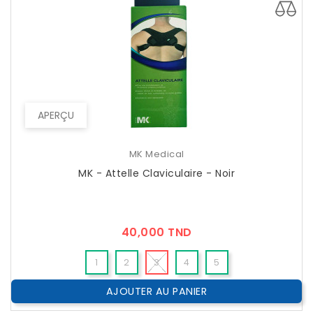
APERÇU
MK Medical
MK - Attelle Claviculaire - Noir
Prix
40,000 TND
1
2
3
4
5
AJOUTER AU PANIER