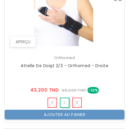
APERÇU
Orthomed
Attelle De Doigt 2/3 - Orthomed - Droite
Prix
Prix
43,200 TND
48,000 TND
-10%
??
Public
1
2
3
AJOUTER AU PANIER