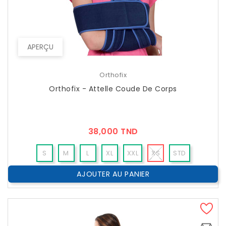
APERÇU
Orthofix
Orthofix - Attelle Coude De Corps
Prix
38,000 TND
S
M
L
XL
XXL
XS
STD
AJOUTER AU PANIER