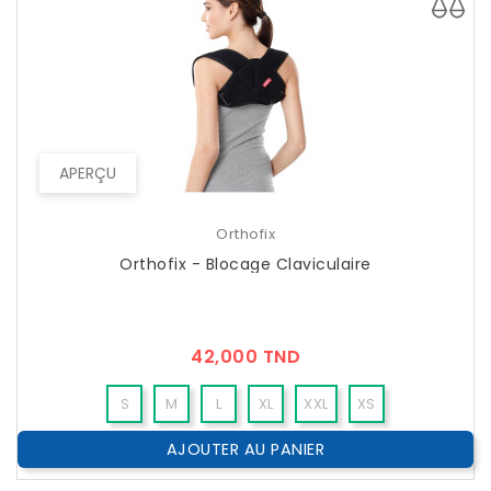
APERÇU
Orthofix
Orthofix - Blocage Claviculaire
Prix
42,000 TND
S
M
L
XL
XXL
XS
AJOUTER AU PANIER