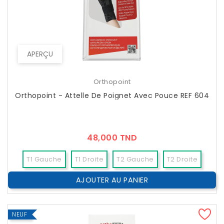
APERÇU
Orthopoint
Orthopoint - Attelle De Poignet Avec Pouce REF 604
Prix
48,000 TND
T1 Gauche
T1 Droite
T2 Gauche
T2 Droite
AJOUTER AU PANIER
T3 Gauche
T3 Droite
T4 Gauche
T4 Droite
NEUF