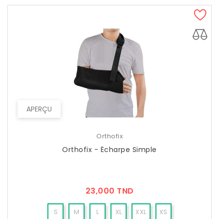
APERÇU
Orthofix
Orthofix - Écharpe Simple
Prix
23,000 TND
S
M
L
XL
XXL
XS