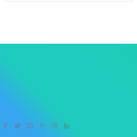
1
2
3




