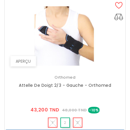
APERÇU
Orthomed
Attelle De Doigt 2/3 - Gauche - Orthomed
Prix
Prix
43,200 TND
48,000 TND
-10%
??
Public
1
2
3