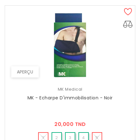
APERÇU
MK Medical
MK - Echarpe D'immobilisation - Noir
Prix
20,000 TND
1
2
3
4
5