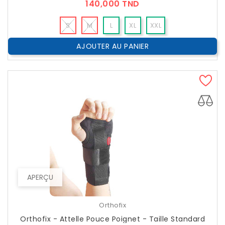
Prix
140,000 TND
S
M
L
XL
XXL
AJOUTER AU PANIER
APERÇU
Orthofix
Orthofix - Attelle Pouce Poignet - Taille Standard