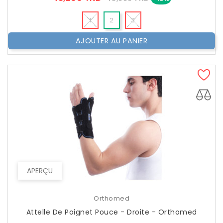
??
Public
1
2
3
AJOUTER AU PANIER
APERÇU
Orthomed
Attelle De Poignet Pouce - Droite - Orthomed