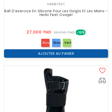
HERBI FEET
Ball D'exercice En Silicone Pour Les Doigts Et Les Mains -
Herbi Feet Ovagel
Prix
Prix
27,000 TND
30,000 TND
-10%
??
Public
Rouge
Bleu
Vert
AJOUTER AU PANIER