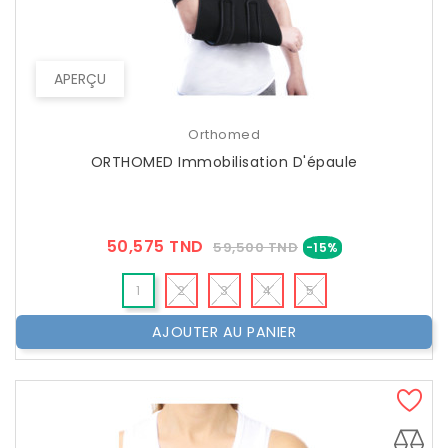
APERÇU
Orthomed
ORTHOMED Immobilisation D'épaule
Prix
Prix
50,575 TND
59,500 TND
-15%
??
Public
1
2
3
4
5
AJOUTER AU PANIER