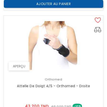
AJOUTER AU PANIER
APERÇU
Orthomed
Attelle De Doigt 4/5 - Orthomed - Droite
Prix
Prix
43,200 TND
48,000 TND
-10%