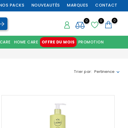
NOS PACKS
NOUVEAUTÉS
MARQUES
CONTACT
0
0
0
 CARE
HOME CARE
OFFRE DU MOIS
PROMOTION
Chaussures orthopédiques professionnelles
Trier par:
Pertinence