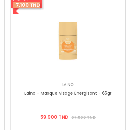
-7,100 TND
LAINO
Laino - Masque Visage Énergisant - 65gr
Prix
Prix
59,900 TND
67,000 TND
??
Public