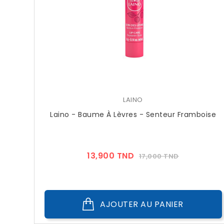
LAINO
Laino - Baume À Lèvres - Senteur Framboise
Prix
Prix
13,900 TND
17,000 TND
??
Public
AJOUTER AU PANIER