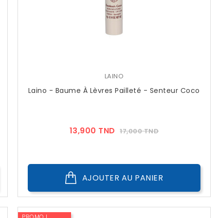
LAINO
Laino - Baume À Lèvres Pailleté - Senteur Coco
Prix
Prix
13,900 TND
17,000 TND
??
Public
AJOUTER AU PANIER
PROMO !