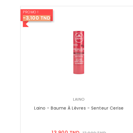
PROMO !
-3,100 TND
LAINO
Laino - Baume À Lèvres - Senteur Cerise
Prix
Prix
13,900 TND
17,000 TND