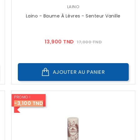
LAINO
Laino - Baume À Lèvres - Senteur Vanille
Prix
Prix
13,900 TND
17,000 TND
??
Public
AJOUTER AU PANIER
PROMO !
-3,100 TND