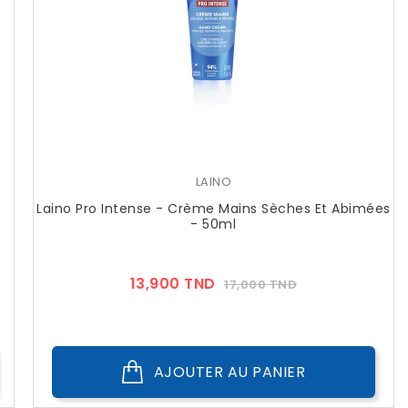
LAINO
Laino Pro Intense - Crème Mains Sèches Et Abimées
- 50ml
Prix
Prix
13,900 TND
17,000 TND
??
Public
AJOUTER AU PANIER