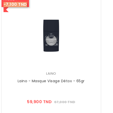
-7,100 TND
LAINO
Laino - Masque Visage Détox - 65gr
Prix
Prix
59,900 TND
67,000 TND
??
Public