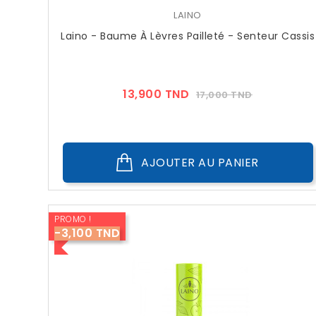
LAINO
Laino - Baume À Lèvres Pailleté - Senteur Cassis
Prix
Prix
13,900 TND
17,000 TND
??
Public
AJOUTER AU PANIER
PROMO !
-3,100 TND