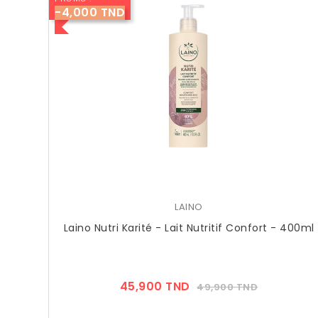
-4,000 TND
LAINO
Laino Nutri Karité - Lait Nutritif Confort - 400ml
Prix
Prix
45,900 TND
49,900 TND
??
Public