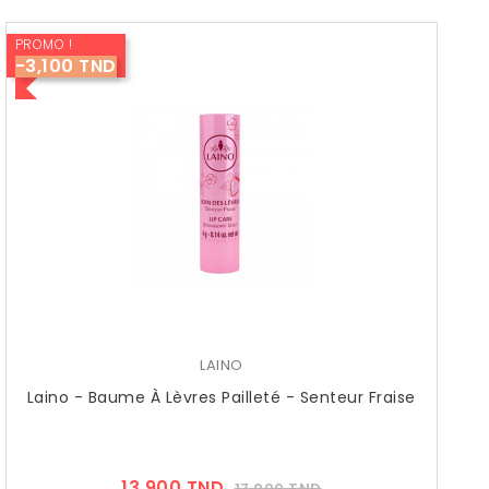
PROMO !
-3,100 TND
LAINO
Laino - Baume À Lèvres Pailleté - Senteur Fraise
Prix
Prix
13,900 TND
17,000 TND