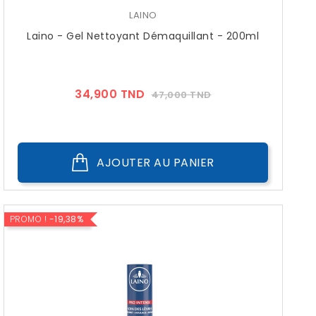
LAINO
Laino - Gel Nettoyant Démaquillant - 200ml
Prix
Prix
34,900 TND
47,000 TND
??
Public
AJOUTER AU PANIER
PROMO !
-19,38%