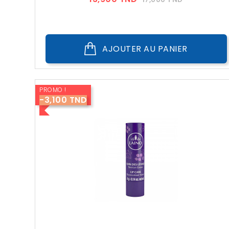
??
Public
AJOUTER AU PANIER
PROMO !
-3,100 TND