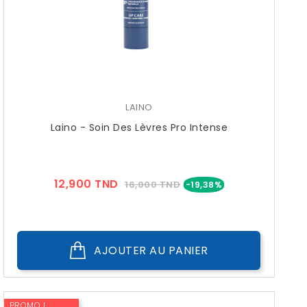
LAINO
Laino - Soin Des Lèvres Pro Intense
Prix
Prix
12,900 TND
16,000 TND
-19,38%
??
Public
AJOUTER AU PANIER
PROMO !