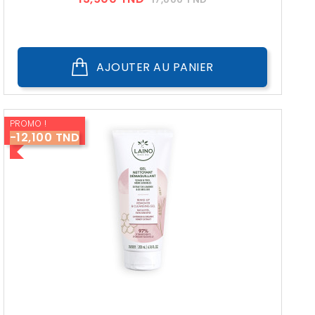
??
Public
AJOUTER AU PANIER
PROMO !
-12,100 TND