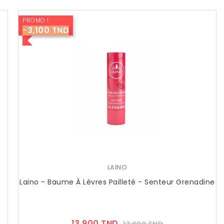
PROMO !
-3,100 TND
LAINO
Laino - Baume À Lèvres Pailleté - Senteur Grenadine
Prix
Prix
13,900 TND
17,000 TND