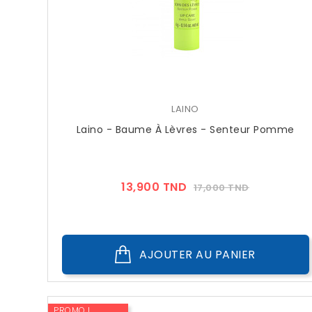
LAINO
Laino - Baume À Lèvres - Senteur Pomme
Prix
Prix
13,900 TND
17,000 TND
??
Public
AJOUTER AU PANIER
PROMO !