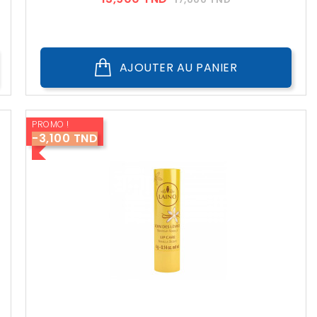
??
Public
AJOUTER AU PANIER
PROMO !
-3,100 TND