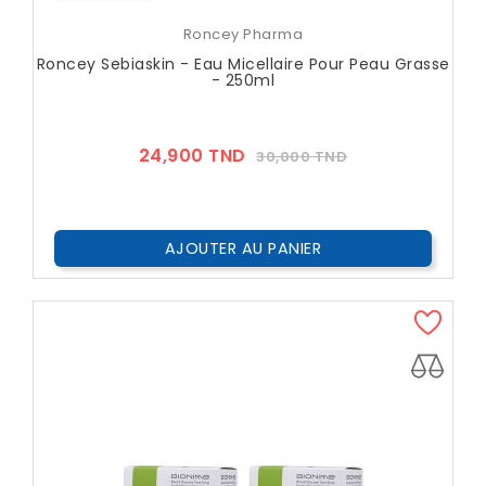
Roncey Pharma
Roncey Sebiaskin - Eau Micellaire Pour Peau Grasse
- 250ml
Prix
Prix
24,900 TND
30,000 TND
??
Public
AJOUTER AU PANIER