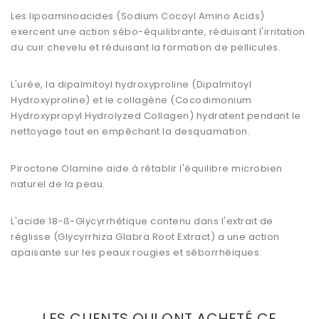
Les lipoaminoacides (Sodium Cocoyl Amino Acids)
exercent une action sébo-équilibrante, réduisant l'irritation
du cuir chevelu et réduisant la formation de pellicules.
L'urée, la dipalmitoyl hydroxyproline (Dipalmitoyl
Hydroxyproline) et le collagène (Cocodimonium
Hydroxypropyl Hydrolyzed Collagen) hydratent pendant le
nettoyage tout en empêchant la desquamation.
Piroctone Olamine aide à rétablir l'équilibre microbien
naturel de la peau.
L'acide 18-ß-Glycyrrhétique contenu dans l'extrait de
réglisse (Glycyrrhiza Glabra Root Extract) a une action
apaisante sur les peaux rougies et séborrhéiques.
LES CLIENTS QUI ONT ACHETÉ CE