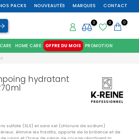
NOS PACKS
NOUVEAUTÉS
MARQUES
CONTACT
0
0
0
 CARE
HOME CARE
OFFRE DU MOIS
PROMOTION
Chaussures orthopédiques professionnelles
ml
mpoing hydratant
 270ml
s sulfate (SLS) et sans sel (chlorure de sodium)
érieur, élimine les frisottis, apporte de la brillance et de
 de raisin et l'hune de pépin de courge réactivent la