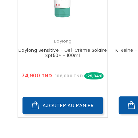
Daylong
Daylong Sensitive - Gel-Crème Solaire
K-Reine -
Spf50+ - 100ml
Prix
Prix
74,900 TND
106,000 TND
-29,34%
??
Public
AJOUTER AU PANIER