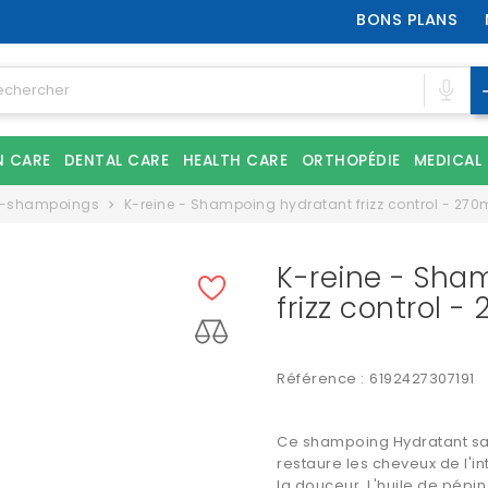
BONS PLANS
N CARE
DENTAL CARE
HEALTH CARE
ORTHOPÉDIE
MEDICAL
s-shampoings
K-reine - Shampoing hydratant frizz control - 270
K-reine - Sha
frizz control -
Référence :
6192427307191
Ce shampoing Hydratant san
restaure les cheveux de l'int
la douceur. L'huile de pépin