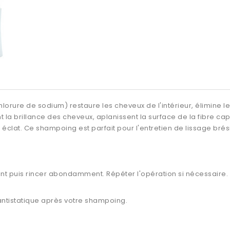
rure de sodium) restaure les cheveux de l'intérieur, élimine les f
la brillance des cheveux, aplanissent la surface de la fibre capi
éclat. Ce shampoing est parfait pour l'entretien de lissage brési
t puis rincer abondamment. Répéter l'opération si nécessaire.
z antistatique après votre shampoing.