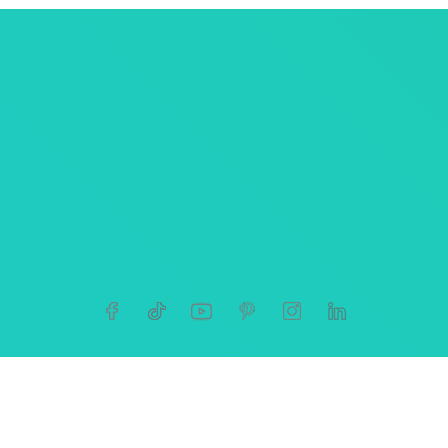
ersonnelles
tives