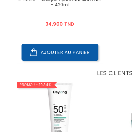
- 420ml
Prix
34,900 TND
AJOUTER AU PANIER
LES CLIENT
PROMO !
-29,34%