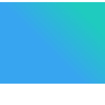
Les Marque
Mycare
Av. Habib Bourguiba
Bab
Nos promot
Mateur
7061 Bizerte
Tunisia
Nouveaux p
57 039 000 - 57 039 001
Meilleures 
contact@mycare.tn