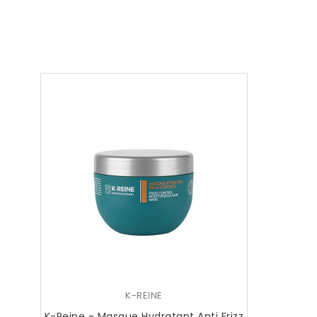
K-REINE
K-Reine - Masque Hydratant Anti Frizz