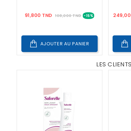
Prix
Prix
91,800 TND
249,00
108,000 TND
-15%
??
Public
AJOUTER AU PANIER
LES CLIENT