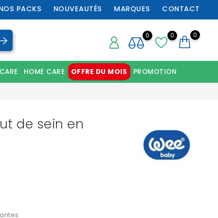
NOS PACKS
NOUVEAUTÉS
MARQUES
CONTACT
0
0
0
 CARE
HOME CARE
OFFRE DU MOIS
PROMOTION
Chaussures orthopédiques professionnelles
ut de sein en
tantes