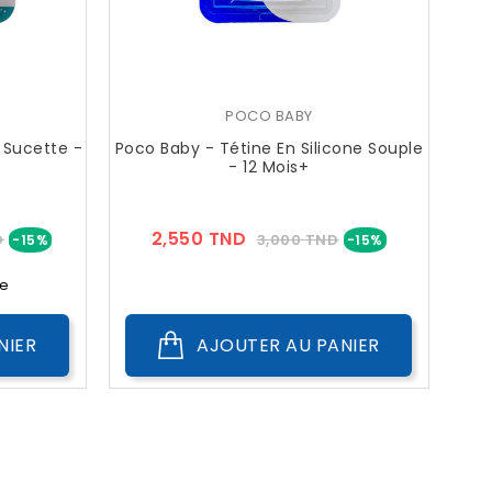
POCO BABY
Sucette -
Poco Baby - Tétine En Silicone Souple
- 12 Mois+
Prix
Prix
Prix
2,550 TND
D
3,000 TND
-15%
-15%
??
Public
e
NIER
AJOUTER AU PANIER