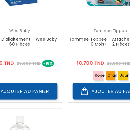
Wee Baby
Tommee Tippee
 D'allaitement - Wee Baby -
Tommee Toppee - Attache 
60 Pièces
0 Mois+ - 2 Pièces
Prix
Prix
Prix
0 TND
18,700 TND
29,000 TND
22,000 TN
-15%
??
??
Public
Public
Rose
Orange
Jaun
AJOUTER AU PANIER
AJOUTER AU PA