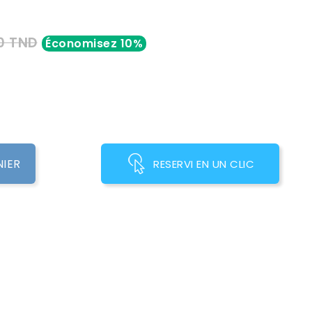
0 TND
Économisez 10%
NIER
RESERVI EN UN CLIC