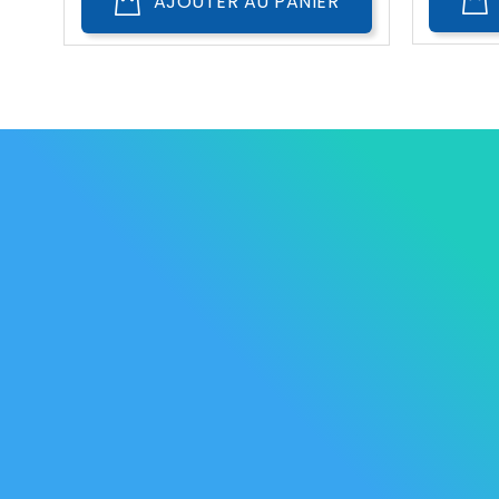
AJOUTER AU PANIER
Les Marque
Mycare
Av. Habib Bourguiba
Bab
Nos promot
Mateur
7061 Bizerte
Tunisia
Nouveaux p
57 039 000 - 57 039 001
Meilleures 
contact@mycare.tn