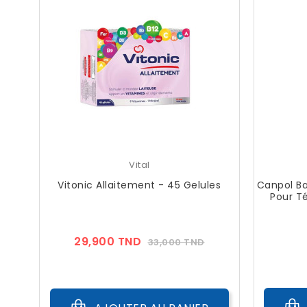
Vital
Vitonic Allaitement - 45 Gelules
Canpol Ba
Pour Té
Prix
Prix
29,900 TND
33,000 TND
??
Public