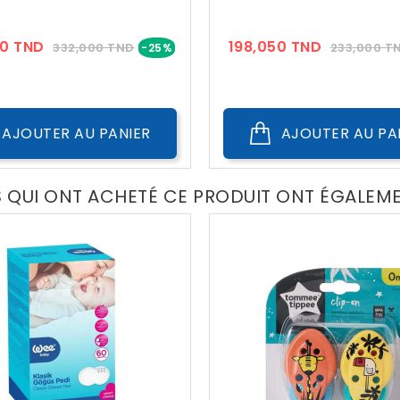
Prix
Prix
Prix
0 TND
198,050 TND
332,000 TND
233,000 T
-25%
??
??
Public
Public
AJOUTER AU PANIER
AJOUTER AU PA
S QUI ONT ACHETÉ CE PRODUIT ONT ÉGALEM