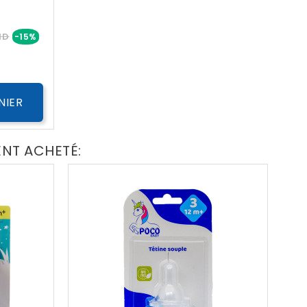
Prix
ND
-15%
NIER
ENT ACHETÉ: