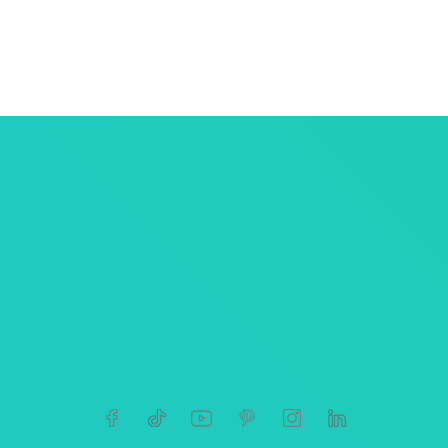
ersonnelles
tives