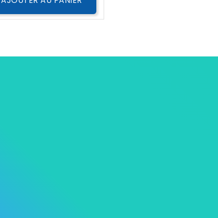
AJOUTER AU PANIER
s
Notre Univers Mycare
Informations p
ions
Contactez-nous
Commandes
roduits
Livraison à domicile
Avoirs
ventes
Nos magasins
Adresses
Pièces justifica