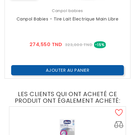
Canpol babies
Canpol Babies - Tire Lait Électrique Main Libre
Prix
Prix
274,550 TND
323,000 TND
-15%
??
Public
AJOUTER AU PANIER
LES CLIENTS QUI ONT ACHETÉ CE
PRODUIT ONT ÉGALEMENT ACHETÉ: