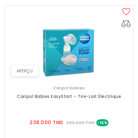
APERÇU
Canpol babies
Canpol Babies EasyStart - Tire-Lait Électrique
Prix
Prix
238,000 TND
280,000 TND
-15%
??
Public