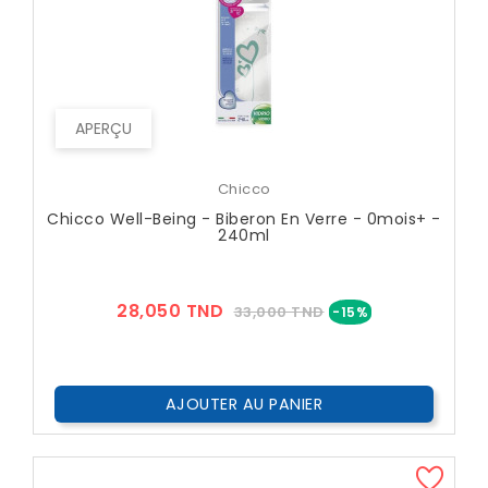
APERÇU
Chicco
Chicco Well-Being - Biberon En Verre - 0mois+ -
240ml
Prix
Prix
28,050 TND
33,000 TND
-15%
??
Public
AJOUTER AU PANIER