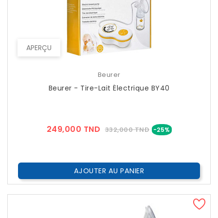
APERÇU
Beurer
Beurer - Tire-Lait Électrique BY40
Prix
Prix
249,000 TND
332,000 TND
-25%
??
Public
AJOUTER AU PANIER