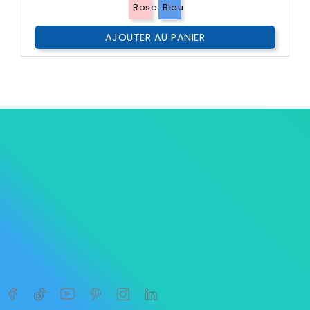
Rose
Bleu
AJOUTER AU PANIER




