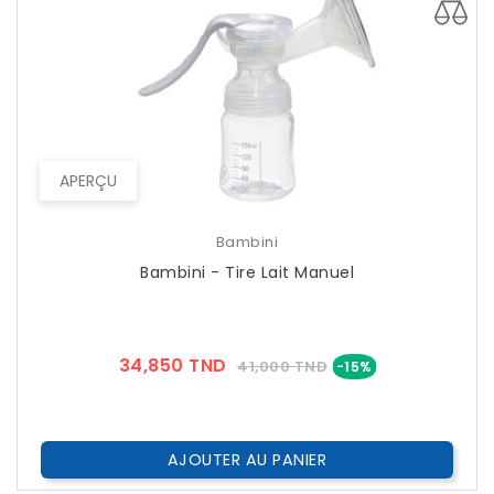
APERÇU
Bambini
Bambini - Tire Lait Manuel
Prix
Prix
34,850 TND
41,000 TND
-15%
??
Public
AJOUTER AU PANIER