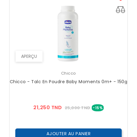
APERÇU
Chicco
Chicco - Talc En Poudre Baby Moments 0m+ - 150g
Prix
Prix
21,250 TND
25,000 TND
-15%
??
Public
AJOUTER AU PANIER