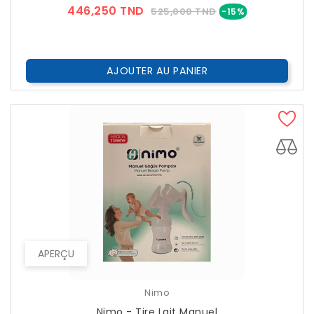
Prix
Prix
446,250 TND
525,000 TND
-15%
??
Public
AJOUTER AU PANIER
APERÇU
Nimo
Nimo - Tire Lait Manuel