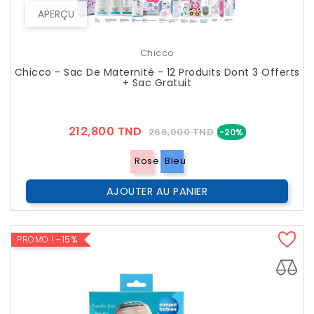
APERÇU
Chicco
Chicco - Sac De Maternité - 12 Produits Dont 3 Offerts
+ Sac Gratuit
Prix
Prix
212,800 TND
266,000 TND
-20%
??
Public
Rose
Bleu
AJOUTER AU PANIER
PROMO !
-15%