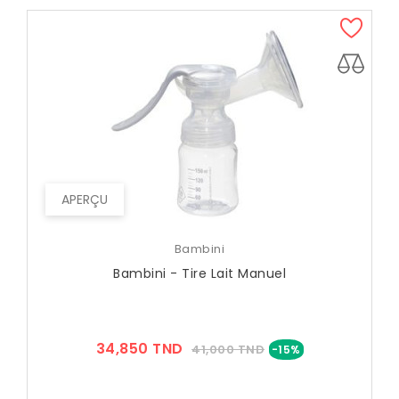
APERÇU
Bambini
Bambini - Tire Lait Manuel
Prix
Prix
34,850 TND
41,000 TND
-15%
??
Public