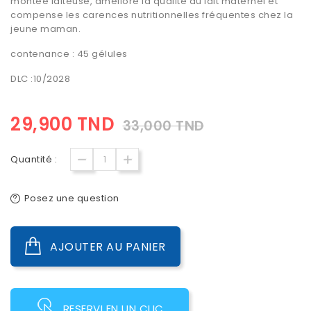
montée laiteuse, améliore la qualité du lait maternel et
compense les carences nutritionnelles fréquentes chez la
jeune maman.
contenance : 45 gélules
DLC :10/2028
29,900 TND
33,000 TND
Quantité :
Posez une question
AJOUTER AU PANIER
RESERVI EN UN CLIC