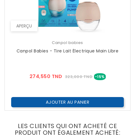
APERÇU
Canpol babies
Canpol Babies - Tire Lait Électrique Main Libre
Prix
Prix
274,550 TND
323,000 TND
-15%
??
Public
AJOUTER AU PANIER
LES CLIENTS QUI ONT ACHETÉ CE
PRODUIT ONT ÉGALEMENT ACHETÉ: