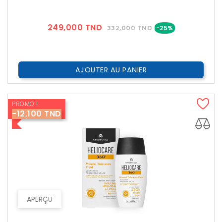
Prix
Prix
249,000 TND
332,000 TND
-25%
??
Public
AJOUTER AU PANIER
PROMO !
-12,100 TND
APERÇU