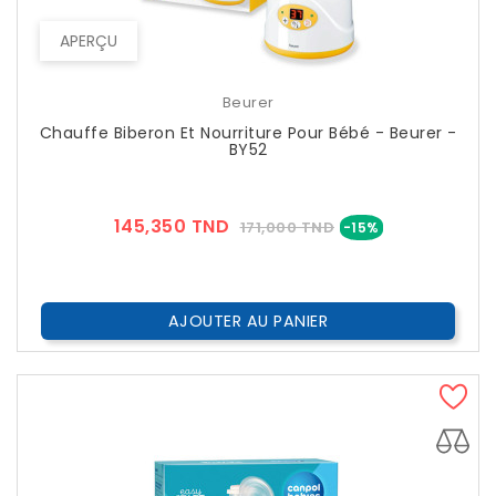
APERÇU
Beurer
Chauffe Biberon Et Nourriture Pour Bébé - Beurer -
BY52
Prix
Prix
145,350 TND
171,000 TND
-15%
??
Public
AJOUTER AU PANIER