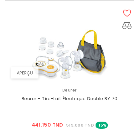
APERÇU
Beurer
Beurer - Tire-Lait Électrique Double BY 70
Prix
Prix
441,150 TND
519,000 TND
-15%
??
Public