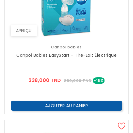
APERÇU
Canpol babies
Canpol Babies EasyStart - Tire-Lait Électrique
Prix
Prix
238,000 TND
280,000 TND
-15%
??
Public
AJOUTER AU PANIER