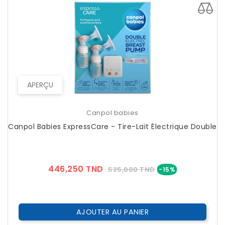
APERÇU
Canpol babies
Canpol Babies ExpressCare - Tire-Lait Électrique Double
Prix
Prix
446,250 TND
525,000 TND
-15%
??
Public
AJOUTER AU PANIER