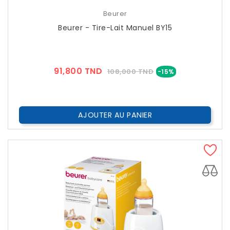
Beurer
Beurer - Tire-Lait Manuel BY15
Prix
Prix
91,800 TND
108,000 TND
-15%
??
Public
AJOUTER AU PANIER