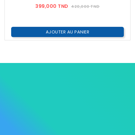
Prix
Prix
399,000 TND
420,000 TND
??
Public
AJOUTER AU PANIER




