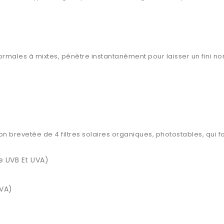
males à mixtes, pénètre instantanément pour laisser un fini non
on brevetée de 4 filtres solaires organiques, photostables, qui 
e UVB Et UVA)
UVA)