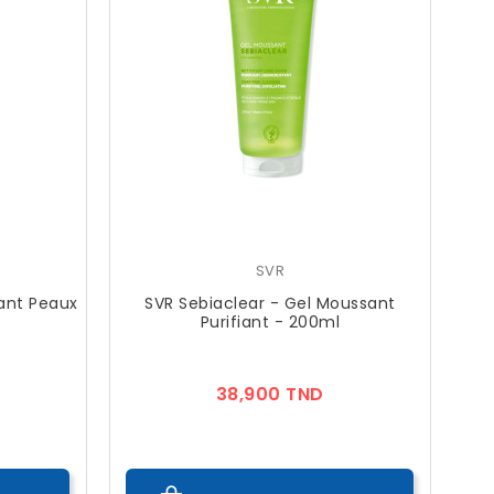
SVR
ant Peaux
SVR Sebiaclear - Gel Moussant
Purifiant - 200ml
ix
Prix
38,900 TND