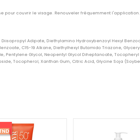
e pour couvrir le visage. Renouveler fréquemment l'application. 
ca, Diisopropyl Adipate, Diethylamino Hydroxybenzoyl Hexyl Benzoa
Benzoate, C15-19 Alkane, Diethylhexyl Butamido Triazone, Glycery
e, Pentylene Glycol, Neopentyl Glycol Diheptanoate, Tocopheryl 
oside, Tocopherol, Xanthan Gum, Citric Acid, Glycine Soja (Soybe
 TND