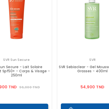
SVR Sun Secure
SVR
un Secure - Lait Solaire
SVR Sebiaclear - Gel Mouss
t Spf50+ - Corps & Visage -
Grasses - 400ml
250ml
Prix
Prix
Pr
,900 TND
54,900 TND
96,000 TND
??
Public