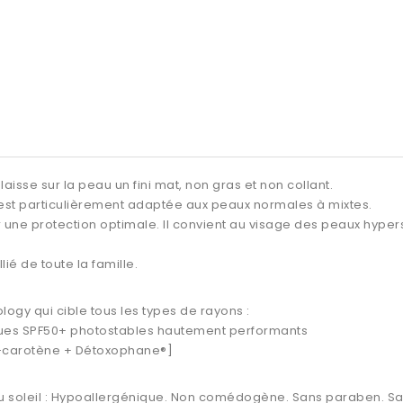
laisse sur la peau un fini mat, non gras et non collant.
 est particulièrement adaptée aux
peaux normales à mixtes
.
our une protection optimale. Il convient au visage des
peaux hypers
lié de toute la famille.
logy qui cible tous les types de rayons :
niques SPF50+ photostables hautement performants
[?-carotène + Détoxophane®]
u soleil : Hypoallergénique. Non comédogène. Sans paraben. San