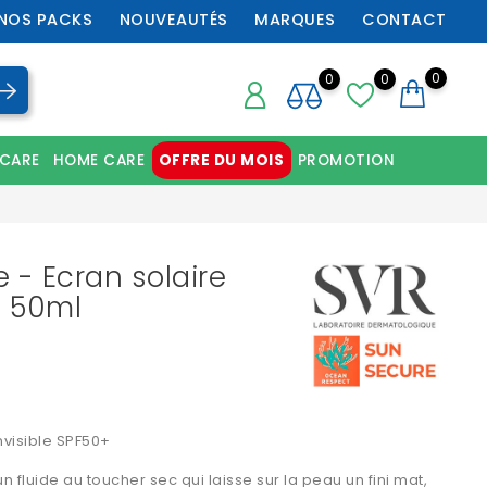
NOS PACKS
NOUVEAUTÉS
MARQUES
CONTACT
0
0
0
 CARE
HOME CARE
OFFRE DU MOIS
PROMOTION
Chaussures orthopédiques professionnelles
 - Ecran solaire
- 50ml
invisible SPF50+
 fluide au toucher sec qui laisse sur la peau un fini mat,