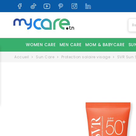
WOMEN CARE
MEN CARE
MOM & BABYCARE
SU
Accueil
Sun Care
Protection solaire visage
SVR Sun S