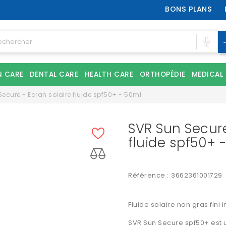
BONS PLANS
N CARE
DENTAL CARE
HEALTH CARE
ORTHOPÉDIE
MEDICAL
ecure - Ecran solaire fluide spf50+ - 50ml
SVR Sun Secure
fluide spf50+ 
Référence :
3662361001729
Fluide solaire non gras fini 
SVR Sun Secure spf50+ est un