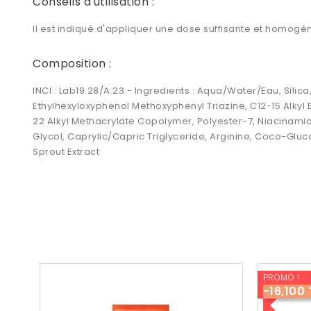
Conseils d'utilisation :
Il est indiqué d'appliquer une dose suffisante et homogèn
Composition :
INCI : Lab19.28/A.23 - Ingredients : Aqua/Water/Eau, Sili
Ethylhexyloxyphenol Methoxyphenyl Triazine, C12-15 Alkyl 
22 Alkyl Methacrylate Copolymer, Polyester-7, Niacinamid
Glycol, Caprylic/Capric Triglyceride, Arginine, Coco-Gluc
Sprout Extract
PROMO !
-16,100