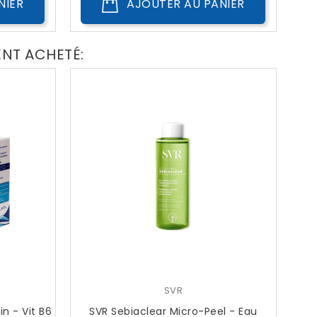
NIER
AJOUTER AU PANIER
ENT ACHETÉ:
SVR
n - Vit B6
SVR Sebiaclear Micro-Peel - Eau