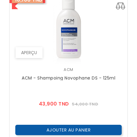
APERÇU
ACM
ACM - Shampoing Novophane DS - 125ml
Prix
Prix
43,900 TND
54,000 TND
??
Public
AJOUTER AU PANIER