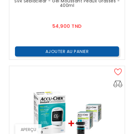
SVR Sebiaclear - Gel Moussant Peaux Grasses -
400ml
Prix
54,900 TND
AJOUTER AU PANIER
APERÇU