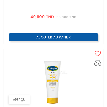
Prix
Prix
49,900 TND
55,000 TND
??
Public
AJOUTER AU PANIER
APERÇU