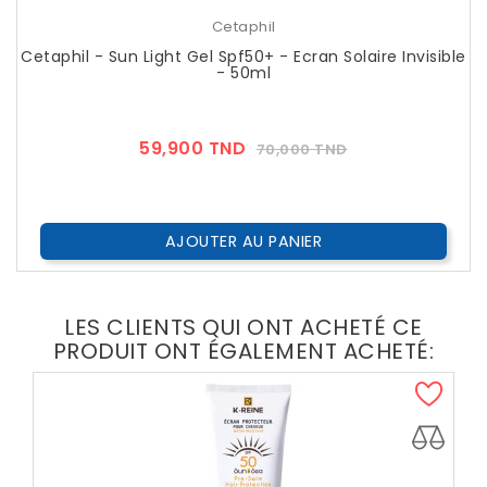
Cetaphil
Cetaphil - Sun Light Gel Spf50+ - Ecran Solaire Invisible
- 50ml
Prix
Prix
59,900 TND
70,000 TND
??
Public
AJOUTER AU PANIER
LES CLIENTS QUI ONT ACHETÉ CE
PRODUIT ONT ÉGALEMENT ACHETÉ: