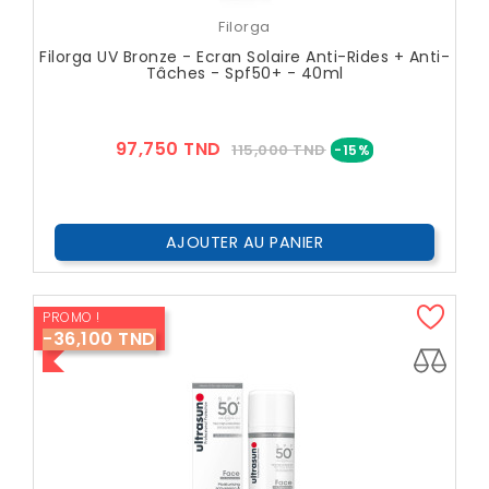
Filorga
Filorga UV Bronze - Ecran Solaire Anti-Rides + Anti-
Tâches - Spf50+ - 40ml
Prix
Prix
97,750 TND
115,000 TND
-15%
??
Public
AJOUTER AU PANIER
PROMO !
-36,100 TND