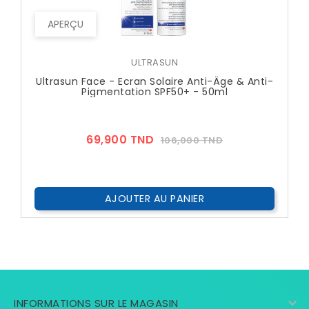
APERÇU
ULTRASUN
Ultrasun Face - Ecran Solaire Anti-Âge & Anti-
Pigmentation SPF50+ - 50ml
Prix
Prix
69,900 TND
106,000 TND
??
Public
AJOUTER AU PANIER

INFORMATIONS SUR LE MAGASIN