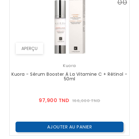
APERÇU
Kuora
Kuora - Sérum Booster À La Vitamine C + Rétinol -
50ml
Prix
Prix
97,900 TND
166,000 TND
??
Public
AJOUTER AU PANIER