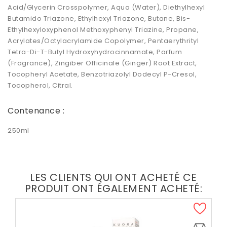
Acid/Glycerin Crosspolymer, Aqua (Water), Diethylhexyl
Butamido Triazone, Ethylhexyl Triazone, Butane, Bis-
Ethylhexyloxyphenol Methoxyphenyl Triazine, Propane,
Acrylates/Octylacrylamide Copolymer, Pentaerythrityl
Tetra-Di-T-Butyl Hydroxyhydrocinnamate, Parfum
(Fragrance), Zingiber Officinale (Ginger) Root Extract,
Tocopheryl Acetate, Benzotriazolyl Dodecyl P-Cresol,
Tocopherol, Citral.
Contenance :
250ml
LES CLIENTS QUI ONT ACHETÉ CE
PRODUIT ONT ÉGALEMENT ACHETÉ: