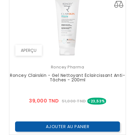
APERÇU
Roncey Pharma
Roncey Clairskin - Gel Nettoyant Éclaircissant Anti-
Tâches - 200ml
Prix
Prix
39,000 TND
51,000 TND
-23,53%
??
Public
AJOUTER AU PANIER