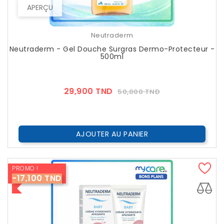
APERÇU
Neutraderm
Neutraderm - Gel Douche Surgras Dermo-Protecteur -
500ml
Prix
Prix
29,900 TND
50,000 TND
??
Public
AJOUTER AU PANIER
PROMO !
-17,100 TND