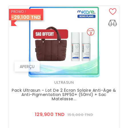
PROMO !
-29,100 TND
APERÇU
ULTRASUN
Pack Ultrasun - Lot De 2 Écran Solaire Anti-Âge &
Anti-Pigmentation SPF50+ (50ml) + Sac
Matelasse...
Prix
Prix
129,900 TND
159,000 TND
??
Public