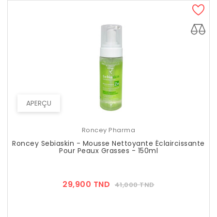
APERÇU
Roncey Pharma
Roncey Sebiaskin - Mousse Nettoyante Éclaircissante
Pour Peaux Grasses - 150ml
Prix
Prix
29,900 TND
41,000 TND
??
Public