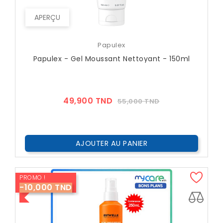
APERÇU
Papulex
Papulex - Gel Moussant Nettoyant - 150ml
Prix
Prix
49,900 TND
55,000 TND
??
Public
AJOUTER AU PANIER
PROMO !
-10,000 TND