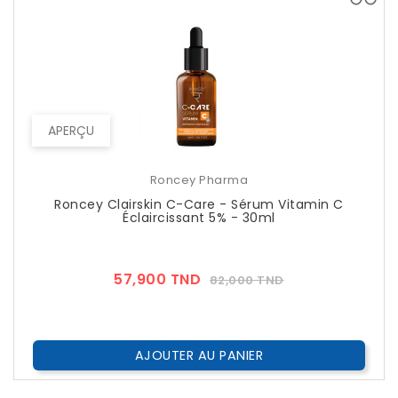
APERÇU
Roncey Pharma
Roncey Clairskin C-Care - Sérum Vitamin C
Éclaircissant 5% - 30ml
Prix
Prix
57,900 TND
82,000 TND
??
Public
AJOUTER AU PANIER