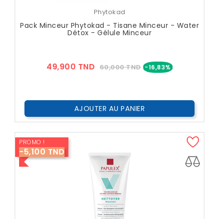
Phytokad
Pack Minceur Phytokad - Tisane Minceur - Water
Détox - Gélule Minceur
Prix
Prix
49,900 TND
60,000 TND
-16,83%
??
Public
AJOUTER AU PANIER
PROMO !
-5,100 TND