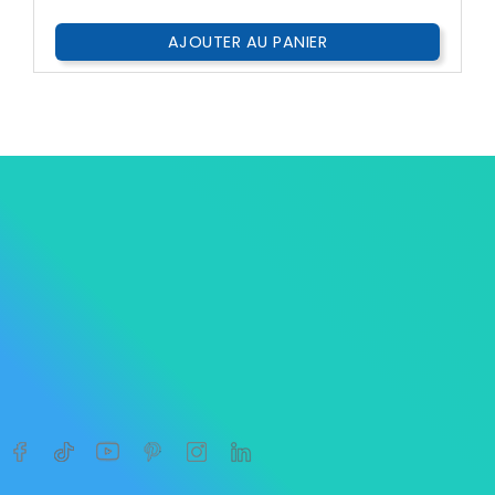
AJOUTER AU PANIER




