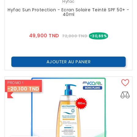
Hyfac
Hyfac Sun Protection - Ecran Solaire Teinté SPF 50+ -
40ml
Prix
Prix
49,900 TND
72,000 TND
-30,69%
??
Public
AJOUTER AU PANIER
PROMO !
-20,100 TND