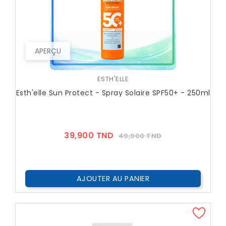
APERÇU
ESTH'ELLE
Esth'elle Sun Protect - Spray Solaire SPF50+ - 250ml
Prix
Prix
39,900 TND
49,900 TND
??
Public
AJOUTER AU PANIER