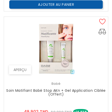
AJOUTER AU PANIER
APERÇU
EXCLUSIVITÉ WEB !
Babé
Soin Matifiant Babé Stop AKn + Gel Application Ciblée
(Offert)
Prix
Prix
49,902 TND
60,000 TND
-16,83%