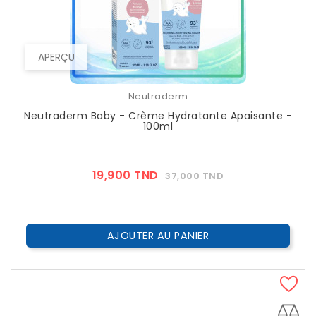
APERÇU
Neutraderm
Neutraderm Baby - Crème Hydratante Apaisante -
100ml
Prix
Prix
19,900 TND
37,000 TND
??
Public
AJOUTER AU PANIER