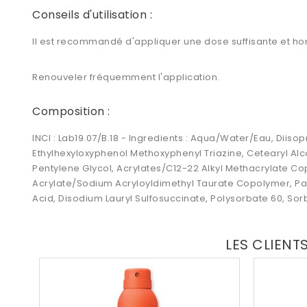
Conseils d'utilisation :
Il est recommandé d'appliquer une dose suffisante et hom
Renouveler fréquemment l'application.
Composition :
INCI
: Lab19.07/B.18 - Ingredients : Aqua/Water/Eau, Diisop
Ethylhexyloxyphenol Methoxyphenyl Triazine, Cetearyl Alc
Pentylene Glycol, Acrylates/C12-22 Alkyl Methacrylate Co
Acrylate/Sodium Acryloyldimethyl Taurate Copolymer, Par
Acid, Disodium Lauryl Sulfosuccinate, Polysorbate 60, Sorb
LES CLIENT