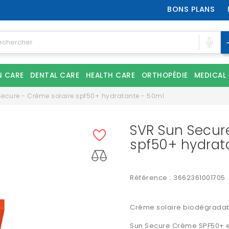
BONS PLANS
N CARE
DENTAL CARE
HEALTH CARE
ORTHOPÉDIE
MEDICAL
ecure - Crème solaire spf50+ hydratante - 50ml
SVR Sun Secur
spf50+ hydrat
Référence :
3662361001705
Crème solaire biodégradab
Sun Secure Crème SPF50+
e