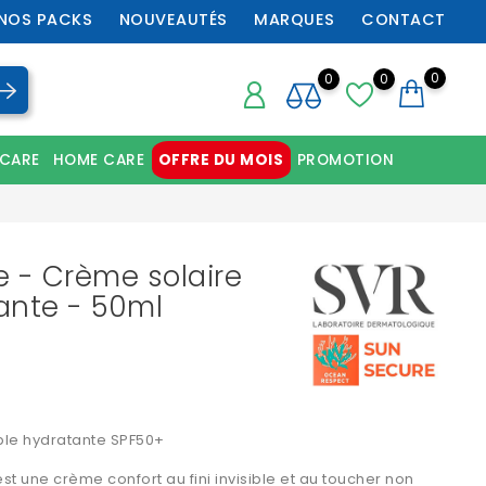
NOS PACKS
NOUVEAUTÉS
MARQUES
CONTACT
0
0
0
 CARE
HOME CARE
OFFRE DU MOIS
PROMOTION
Chaussures orthopédiques professionnelles
e - Crème solaire
ante - 50ml
le hydratante SPF50+
st une crème confort au fini invisible et au toucher non