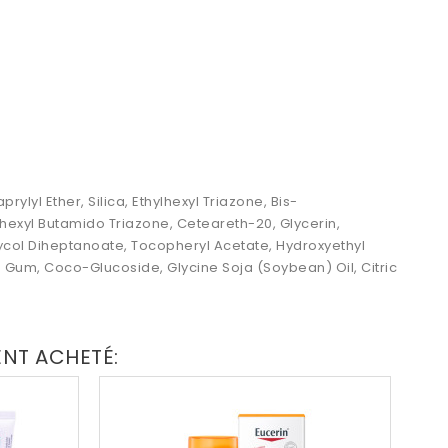
lyl Ether, Silica, Ethylhexyl Triazone, Bis-
lhexyl Butamido Triazone, Ceteareth-20, Glycerin,
lycol Diheptanoate, Tocopheryl Acetate, Hydroxyethyl
 Gum, Coco-Glucoside, Glycine Soja (Soybean) Oil, Citric
ENT ACHETÉ: