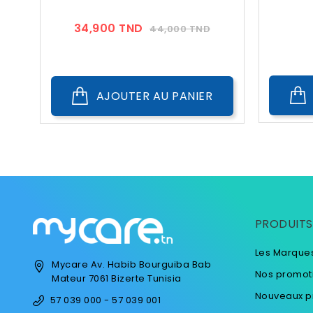
Prix
Prix
34,900 TND
44,000 TND
??
Public
AJOUTER AU PANIER
PRODUITS
Les Marque
Mycare
Av. Habib Bourguiba
Bab
Nos promot
Mateur
7061 Bizerte
Tunisia
Nouveaux p
57 039 000 - 57 039 001