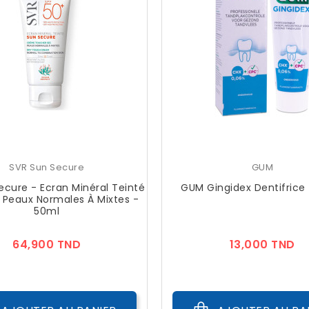
SVR Sun Secure
GUM
ecure - Ecran Minéral Teinté
GUM Gingidex Dentifrice 
 Peaux Normales À Mixtes -
50ml
Prix
Pr
64,900 TND
13,000 TND