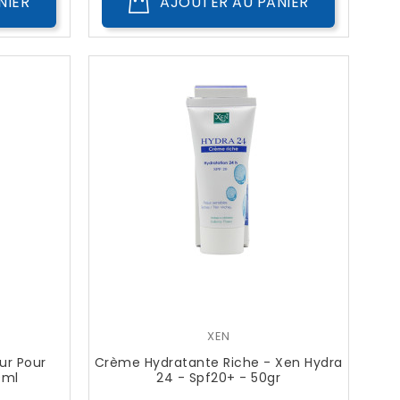
NIER
AJOUTER AU PANIER
XEN
ur Pour
Crème Hydratante Riche - Xen Hydra
0ml
24 - Spf20+ - 50gr