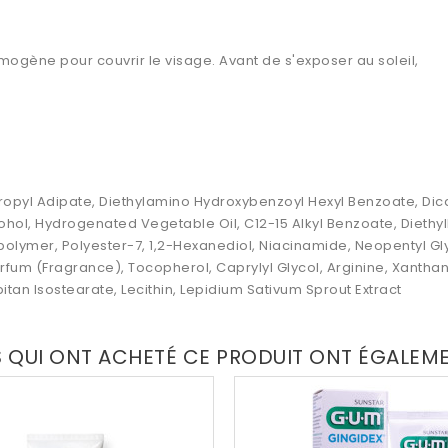
ogène pour couvrir le visage. Avant de s'exposer au soleil,
ropyl Adipate, Diethylamino Hydroxybenzoyl Hexyl Benzoate, Dicapry
ohol, Hydrogenated Vegetable Oil, C12-15 Alkyl Benzoate, Diethy
polymer, Polyester-7, 1,2-Hexanediol, Niacinamide, Neopentyl G
fum (Fragrance), Tocopherol, Caprylyl Glycol, Arginine, Xanthan
itan Isostearate, Lecithin, Lepidium Sativum Sprout Extract
S QUI ONT ACHETÉ CE PRODUIT ONT ÉGALEM