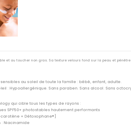
ble et au toucher non gras. Sa texture velours fond sur la peau et pénètre r
sensibles au soleil
de toute la famille : bébé, enfant, adulte.
leil : Hypoallergénique. Sans paraben. Sans alcool. Sans octocr
logy qui cible tous les types de rayons :
niques SPF50+ photostables hautement performants
[?-carotène + Détoxophane®]
n : Niacinamide