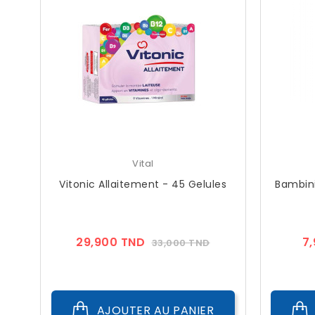
Vital
Vitonic Allaitement - 45 Gelules
Bambini
Prix
Prix
29,900 TND
7
33,000 TND
??
Public
AJOUTER AU PANIER