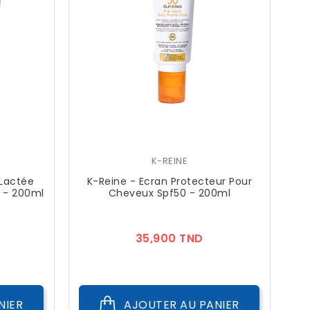
K-REINE
 Lactée
K-Reine - Ecran Protecteur Pour
s - 200ml
Cheveux Spf50 - 200ml
rix
Prix
35,900 TND
NIER
AJOUTER AU PANIER