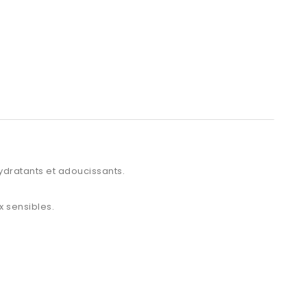
ydratants
et adoucissants.
 sensibles.