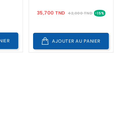
ix
Prix
Prix
35,700 TND
42,000 TND
-15%
??
Public
NIER
AJOUTER AU PANIER