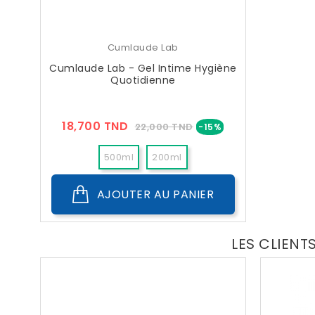
Cumlaude Lab
Cumlaude Lab - Gel Intime Hygiène
Quotidienne
Prix
Prix
18,700 TND
22,000 TND
-15%
??
Public
500ml
200ml
AJOUTER AU PANIER
LES CLIENT