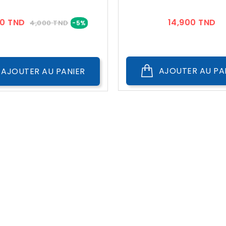
Prix
Prix
Pr
00 TND
14,900 TND
4,000 TND
-5%
??
Public
AJOUTER AU PA
AJOUTER AU PANIER