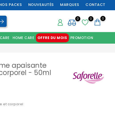
NOS PACKS
NOUVEAUTÉS
MARQUES
CONTACT
0
0
0
 CARE
HOME CARE
OFFRE DU MOIS
PROMOTION
Chaussures orthopédiques professionnelles
rème apaisante
 corporel - 50ml
e et corporel