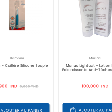
Bambini
Muriac
 - Cuillère Silicone Souple
Muriac Lightact - Lotion
Éclaircissante Anti-Tâche
Prix
Prix
P
,900 TND
100,000 TND
9,000 TND
??
Public
AJOUTER AU PA
AJOUTER AU PANIER