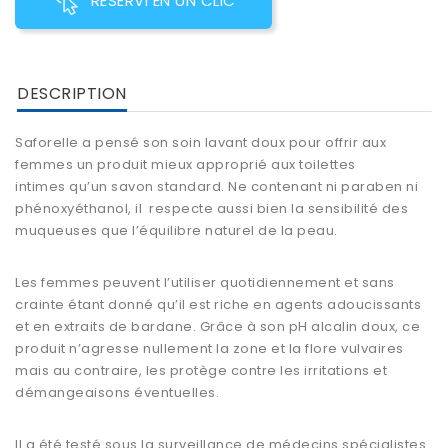
RESERVI EN UN CLIC
DESCRIPTION
Saforelle
a pensé son
soin lavant doux
pour offrir aux
femmes un produit mieux approprié aux
toilettes
intimes
qu’un savon standard. Ne contenant ni paraben ni
phénoxyéthanol, il respecte aussi bien la sensibilité des
muqueuses que l’équilibre naturel de la peau.
Les femmes peuvent l’utiliser quotidiennement et sans
crainte étant donné qu’il est riche en agents adoucissants
et en extraits de bardane. Grâce à son pH alcalin doux, ce
produit n’agresse nullement la zone et la flore vulvaires
mais au contraire, les protège contre les irritations et
démangeaisons éventuelles.
Il a été testé sous la surveillance de médecins spécialistes