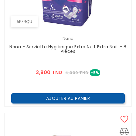
APERÇU
Nana
Nana - Serviette Hygiénique Extra Nuit Extra Nuit - 8
Pièces
Prix
Prix
3,800 TND
4,000 TND
-5%
??
Public
AJOUTER AU PANIER