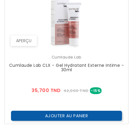
APERÇU
Cumlaude Lab
Cumlaude Lab CLX - Gel Hydratant Externe Intime -
30ml
Prix
Prix
35,700 TND
42,000 TND
-15%
??
Public
AJOUTER AU PANIER