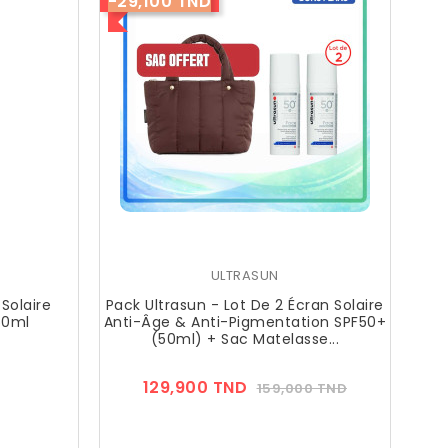
-29,100 TND
ULTRASUN
Solaire
Pack Ultrasun - Lot De 2 Écran Solaire
50ml
Anti-Âge & Anti-Pigmentation SPF50+
(50ml) + Sac Matelasse...
ix
Prix
Prix
129,900 TND
159,000 TND
??
Public