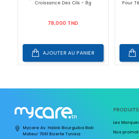
Croissance Des Cils - 8g
Pour Té
Prix
78,000 TND
AJOUTER AU PANIER
PRODUITS
Les Marque
Mycare
Av. Habib Bourguiba
Bab
Nos promot
Mateur
7061 Bizerte
Tunisia