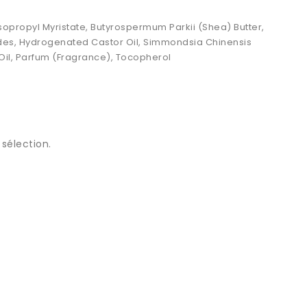
Isopropyl Myristate, Butyrospermum Parkii (Shea) Butter,
ides, Hydrogenated Castor Oil, Simmondsia Chinensis
 Oil, Parfum (Fragrance), Tocopherol
sélection.