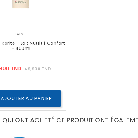
LAINO
 Karité - Lait Nutritif Confort
- 400ml
Prix
Prix
,900 TND
49,900 TND
??
Public
AJOUTER AU PANIER
S QUI ONT ACHETÉ CE PRODUIT ONT ÉGALEM