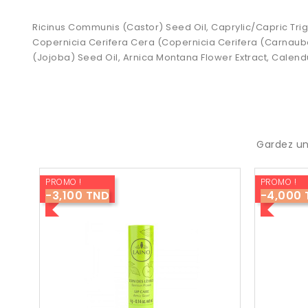
Ricinus Communis (Castor) Seed Oil, Caprylic/Capric Trigl
Copernicia Cerifera Cera (Copernicia Cerifera (Carnauba
(Jojoba) Seed Oil, Arnica Montana Flower Extract, Calendu
Gardez un
PROMO !
PROMO !
-3,100 TND
-4,000 