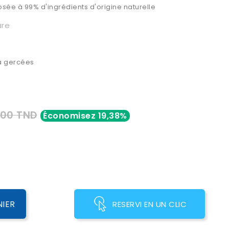
sée à 99% d'ingrédients d'origine naturelle
are
 à gercées
000 TND
Économisez 19,38%
NIER
RESERVI EN UN CLIC