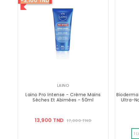
-3,100 TND
LAINO
Laino Pro Intense - Crème Mains
Bioderma
Sèches Et Abimées - 50ml
Ultra-No
Prix
Prix
13,900 TND
17,000 TND
??
Public
1 L