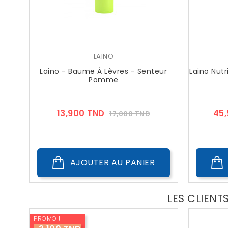
LAINO
Laino - Baume À Lèvres - Senteur
Laino Nutri
Pomme
Prix
Prix
13,900 TND
45
17,000 TND
??
Public
AJOUTER AU PANIER
LES CLIENT
PROMO !