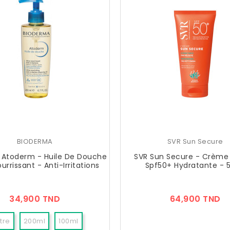
BIODERMA
SVR Sun Secure
 Atoderm - Huile De Douche
SVR Sun Secure - Crème 
urrissant - Anti-Irritations
Spf50+ Hydratante - 
Prix
Pr
34,900 TND
64,900 TND
itre
200ml
100ml