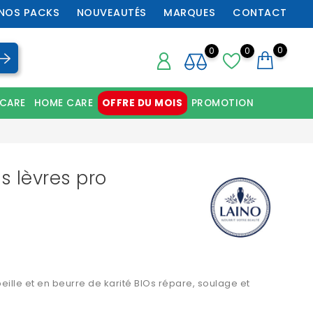
NOS PACKS
NOUVEAUTÉS
MARQUES
CONTACT
0
0
0
 CARE
HOME CARE
OFFRE DU MOIS
PROMOTION
Chaussures orthopédiques professionnelles
s lèvres pro
beille et en beurre de karité BIOs répare, soulage et