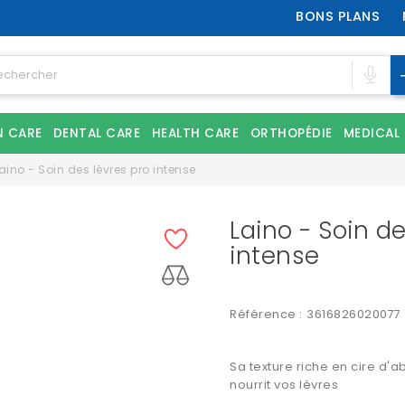
BONS PLANS
N CARE
DENTAL CARE
HEALTH CARE
ORTHOPÉDIE
MEDICAL
aino - Soin des lèvres pro intense
Laino - Soin de
intense
Référence :
3616826020077
Sa texture riche en cire d'a
nourrit vos lèvres