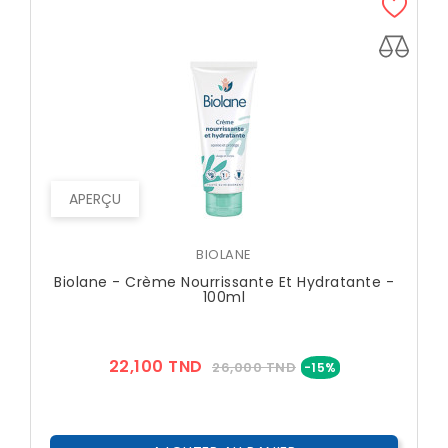
APERÇU
BIOLANE
Biolane - Crème Nourrissante Et Hydratante -
100ml
Prix
Prix
22,100 TND
26,000 TND
-15%
??
Public