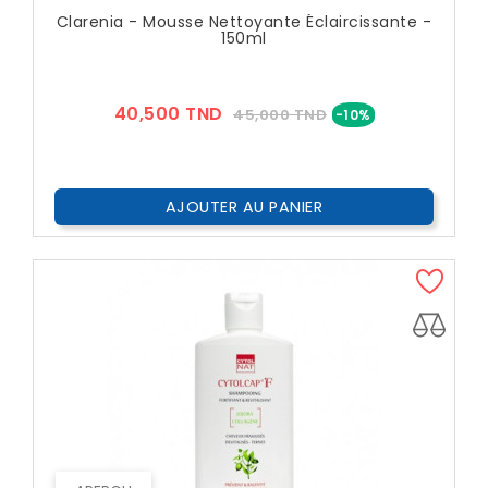
Clarenia - Mousse Nettoyante Éclaircissante -
150ml
Prix
Prix
40,500 TND
45,000 TND
-10%
??
Public
AJOUTER AU PANIER