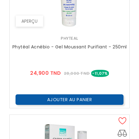
APERÇU
PHYTEAL
Phytéal Acnébio - Gel Moussant Purifiant - 250ml
Prix
Prix
24,900 TND
28,000 TND
-11,07%
??
Public
AJOUTER AU PANIER