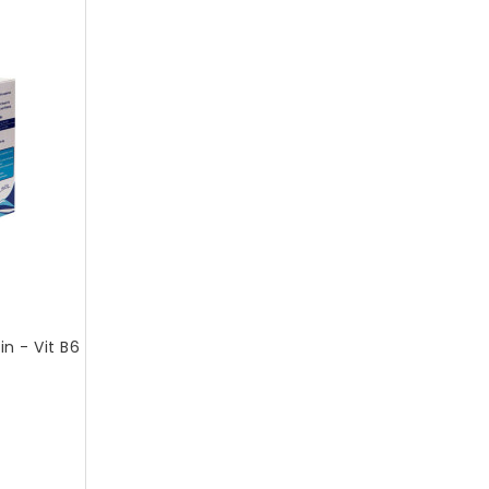
n - Vit B6
ix