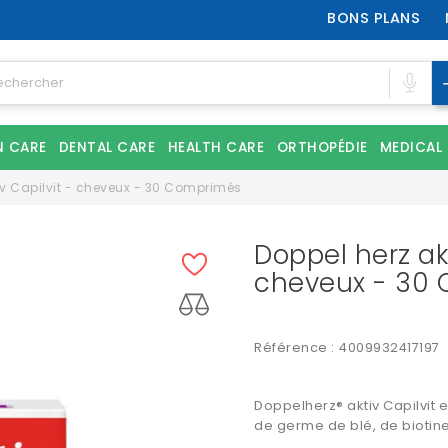
BONS PLANS
N CARE
DENTAL CARE
HEALTH CARE
ORTHOPÉDIE
MEDICAL
iv Capilvit - cheveux - 30 Comprimés
Doppel herz akt
cheveux - 30
Référence :
4009932417197
Doppelherz® aktiv Capilvit 
de germe de blé, de biotine