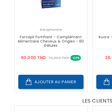
Arkopharma
Forcapil Fortifiant - Complément
Kuora 
Alimentaire Cheveux & Ongles - 60
Gélules
Prix
Prix
60,000 TND
29
75,000 TND
-20%
??
Public
AJOUTER AU PANIER
LES CLIENT