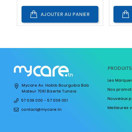
AJOUTER AU PANIER
PRODUITS
Les Marque
Mycare
Av. Habib Bourguiba
Bab
Nos promot
Mateur
7061 Bizerte
Tunisia
Nouveaux p
57 039 000 - 57 039 001
Meilleures 
contact@mycare.tn