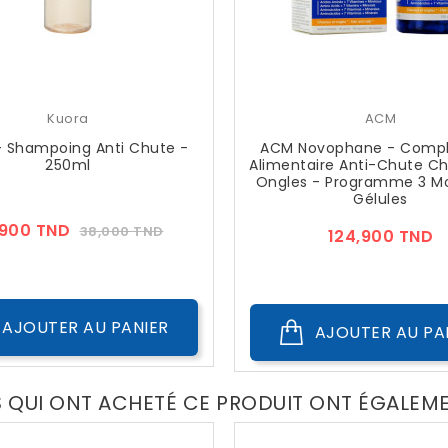
Kuora
ACM
- Shampoing Anti Chute -
ACM Novophane - Comp
250ml
Alimentaire Anti-Chute Ch
Ongles - Programme 3 Mo
Gélules
Prix
Prix
,900 TND
38,000 TND
Pr
124,900 TND
??
Public
AJOUTER AU PANIER
AJOUTER AU PA
S QUI ONT ACHETÉ CE PRODUIT ONT ÉGALEM