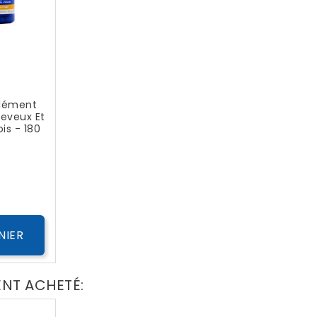
lément
eveux Et
is - 180
ix
NIER
ENT ACHETÉ: