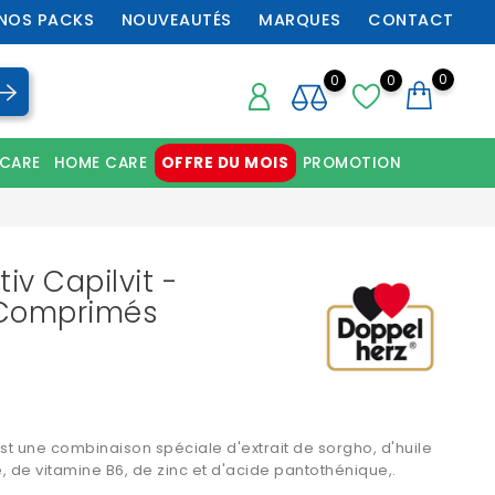
NOS PACKS
NOUVEAUTÉS
MARQUES
CONTACT
0
0
0
 CARE
HOME CARE
OFFRE DU MOIS
PROMOTION
Chaussures orthopédiques professionnelles
iv Capilvit -
 Comprimés
est une combinaison spéciale d'extrait de sorgho, d'huile
, de vitamine B6, de zinc et d'acide pantothénique,.