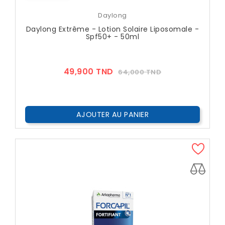
Daylong
Daylong Extrême - Lotion Solaire Liposomale -
Spf50+ - 50ml
Prix
Prix
49,900 TND
64,000 TND
??
Public
AJOUTER AU PANIER