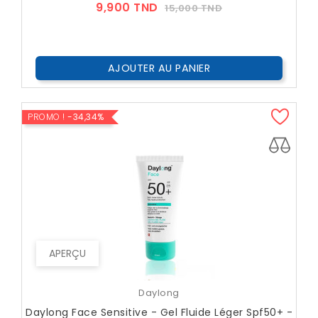
Prix
Prix
9,900 TND
15,000 TND
??
Public
AJOUTER AU PANIER
PROMO !
-34,34%
APERÇU
Daylong
Daylong Face Sensitive - Gel Fluide Léger Spf50+ -