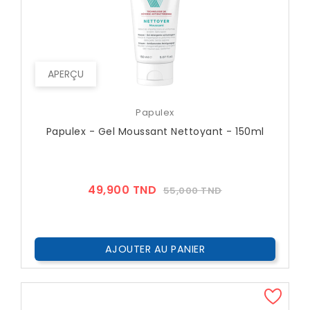
APERÇU
Papulex
Papulex - Gel Moussant Nettoyant - 150ml
Prix
Prix
49,900 TND
55,000 TND
??
Public
AJOUTER AU PANIER