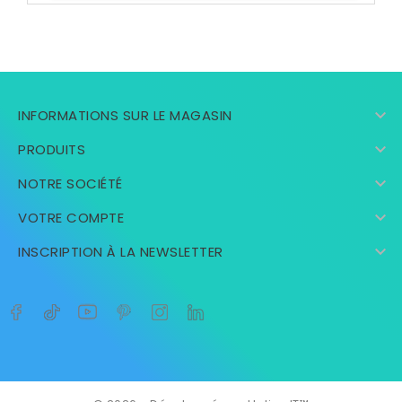

INFORMATIONS SUR LE MAGASIN

PRODUITS

NOTRE SOCIÉTÉ

VOTRE COMPTE

INSCRIPTION À LA NEWSLETTER