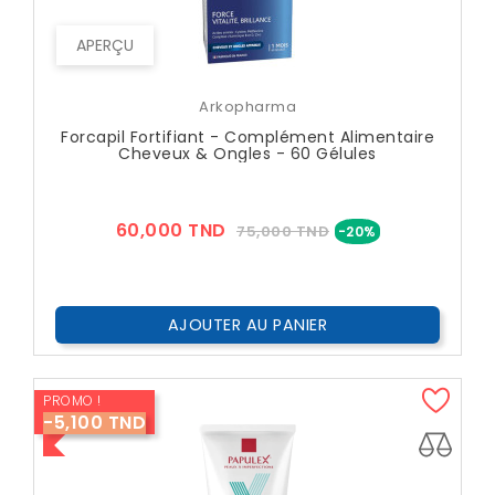
APERÇU
Arkopharma
Forcapil Fortifiant - Complément Alimentaire
Cheveux & Ongles - 60 Gélules
Prix
Prix
60,000 TND
75,000 TND
-20%
??
Public
AJOUTER AU PANIER
PROMO !
-5,100 TND