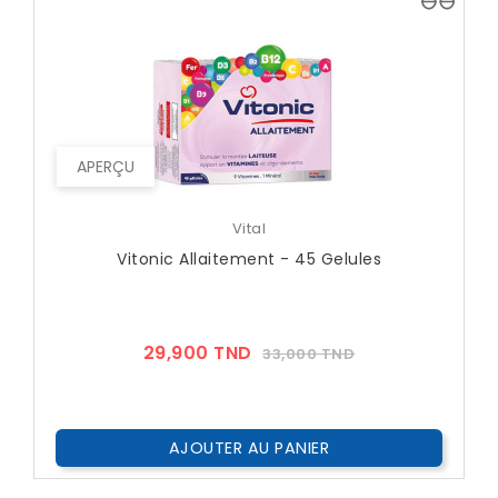
APERÇU
Vital
Vitonic Allaitement - 45 Gelules
Prix
Prix
29,900 TND
33,000 TND
??
Public
AJOUTER AU PANIER