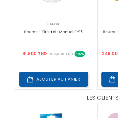
Beurer
Beurer - Tire-Lait Manuel BY15
Beurer 
Prix
Prix
91,800 TND
249,00
108,000 TND
-15%
??
Public
AJOUTER AU PANIER
LES CLIENT