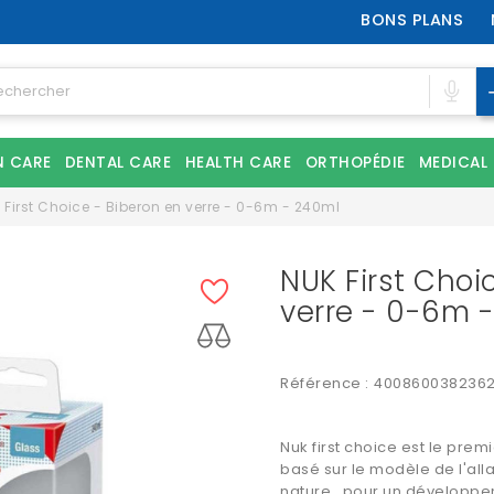
BONS PLANS
N CARE
DENTAL CARE
HEALTH CARE
ORTHOPÉDIE
MEDICAL
 First Choice - Biberon en verre - 0-6m - 240ml
NUK First Choi
verre - 0-6m 
Référence :
400860038236
Nuk first choice
est le premi
basé sur le modèle de l'all
nature , pour un développe