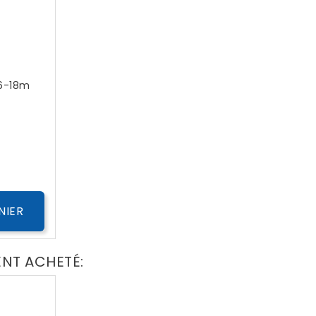
 6-18m
ix
NIER
ENT ACHETÉ: