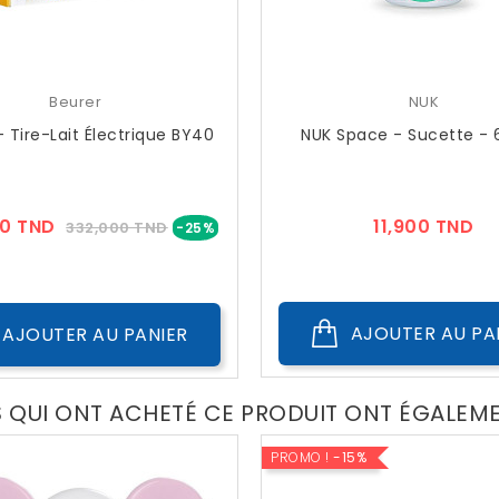
Beurer
NUK
- Tire-Lait Électrique BY40
NUK Space - Sucette -
Prix
Prix
Pr
0 TND
11,900 TND
332,000 TND
-25%
??
Public
AJOUTER AU PA
AJOUTER AU PANIER
S QUI ONT ACHETÉ CE PRODUIT ONT ÉGALEM
PROMO !
-15%