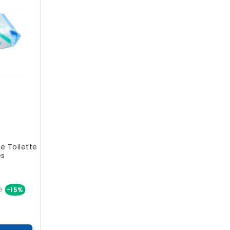
De Toilette
es
Prix
D
-15%