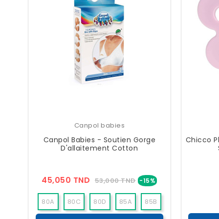
Canpol babies
Canpol Babies - Soutien Gorge
Chicco P
D'allaitement Cotton
Prix
Prix
45,050 TND
53,000 TND
-15%
??
Public
80A
80C
80D
85A
85B