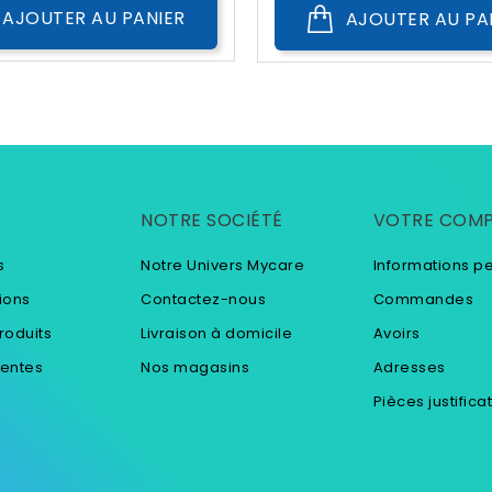
AJOUTER AU PANIER
AJOUTER AU PA
NOTRE SOCIÉTÉ
VOTRE COM
s
Notre Univers Mycare
Informations p
ions
Contactez-nous
Commandes
roduits
Livraison à domicile
Avoirs
ventes
Nos magasins
Adresses
Pièces justifica