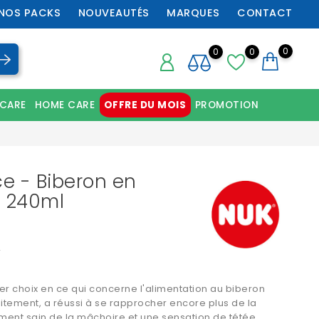
NOS PACKS
NOUVEAUTÉS
MARQUES
CONTACT
0
0
0
 CARE
HOME CARE
OFFRE DU MOIS
PROMOTION
Chaussures orthopédiques professionnelles
ce - Biberon en
- 240ml
2
er choix en ce qui concerne l'alimentation au
biberon
aitement, a réussi à se rapprocher encore plus de la
ment sain de la mâchoire et une sensation de tétée