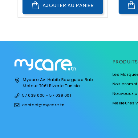
85C
85D
90C
90D
75A
AJOUTER AU PANIER
75C
75D
PRODUITS
Les Marque
Mycare
Av. Habib Bourguiba
Bab
Nos promot
Mateur
7061 Bizerte
Tunisia
Nouveaux p
57 039 000 - 57 039 001
Meilleures 
contact@mycare.tn