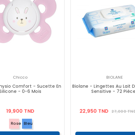
Chicco
BIOLANE
hysio Comfort - Sucette En
Biolane - Lingettes Au Lait 
Silicone - 0-6 Mois
Sensitive - 72 Pièc
Prix
Prix
19,900 TND
22,950 TND
27,000 TN
??
Public
Rose
Bleu