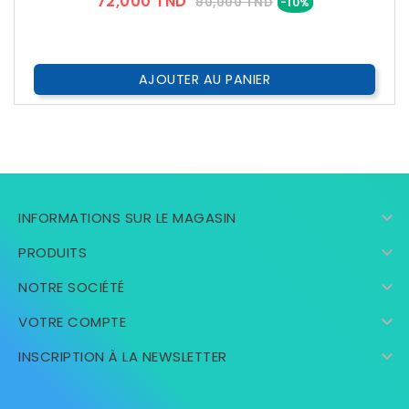
Prix
Prix
72,000 TND
80,000 TND
-10%
??
Public
AJOUTER AU PANIER

INFORMATIONS SUR LE MAGASIN

PRODUITS

NOTRE SOCIÉTÉ

VOTRE COMPTE

INSCRIPTION À LA NEWSLETTER