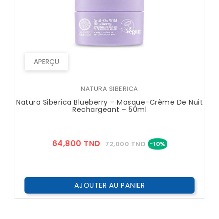
APERÇU
NATURA SIBERICA
Natura Siberica Blueberry – Masque-Crème De Nuit
Rechargeant – 50ml
Prix
Prix
64,800 TND
72,000 TND
-10%
??
Public
AJOUTER AU PANIER