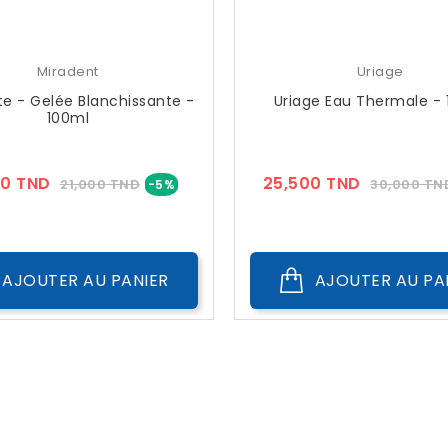
Miradent
Uriage
te - Gelée Blanchissante -
Uriage Eau Thermale - 
100ml
Prix
Prix
Prix
50 TND
25,500 TND
21,000 TND
30,000 TN
-5%
??
??
Public
Public
AJOUTER AU PANIER
AJOUTER AU PA