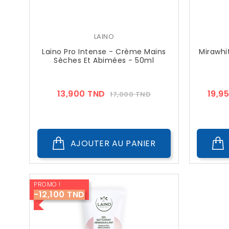
LAINO
Laino Pro Intense - Crème Mains
Mirawhi
Sèches Et Abimées - 50ml
Prix
Prix
13,900 TND
19,9
17,000 TND
??
Public
AJOUTER AU PANIER
PROMO !
-12,100 TND