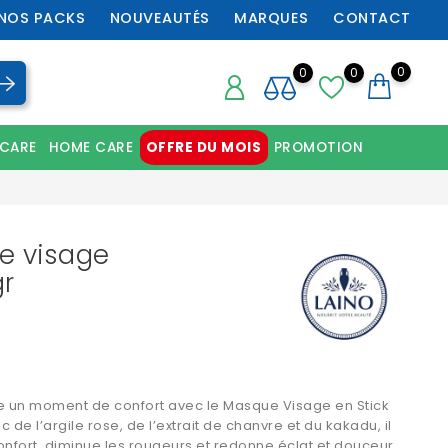
NOS PACKS
NOUVEAUTÉS
MARQUES
CONTACT
0
0
0
 CARE
HOME CARE
OFFRE DU MOIS
PROMOTION
Chaussures orthopédiques professionnelles
e visage
gr
le un moment de confort avec le Masque Visage en Stick
 de l’argile rose, de l’extrait de chanvre et du kakadu, il
onfort, diminue les rougeurs et redonne éclat et douceur