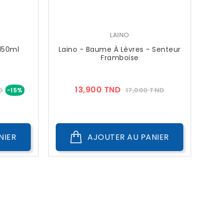
LAINO
150ml
Laino - Baume À Lèvres - Senteur
Framboise
Prix
Prix
Prix
13,900 TND
D
17,000 TND
-15%
??
Public
NIER
AJOUTER AU PANIER