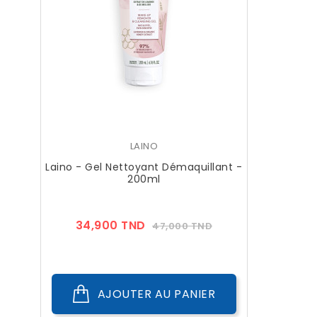
LAINO
Laino - Gel Nettoyant Démaquillant -
200ml
Prix
Prix
34,900 TND
47,000 TND
??
Public
AJOUTER AU PANIER