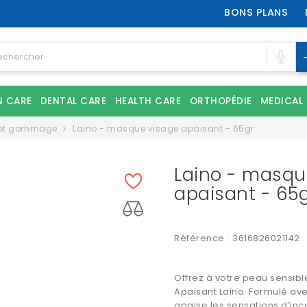
BONS PLANS
N CARE
DENTAL CARE
HEALTH CARE
ORTHOPÉDIE
MEDICAL
 et gommage
Laino - masque visage apaisant - 65gr
Laino - masqu
apaisant - 65
Référence :
3616826021142
Offrez à votre peau sensib
Apaisant Laino. Formulé avec
apaise les sensations d’inc