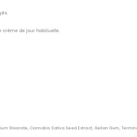
yés.
e crème de jour habituelle.
dium Stearate, Cannabis Sativa Seed Extract, Gellan Gum, Termina