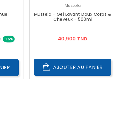
Mustela
nuel
Mustela - Gel Lavant Doux Corps &
Cheveux - 500ml
Prix
Prix
40,900 TND
D
-15%
AJOUTER AU PANIER
NIER