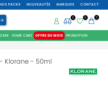
NOS PACKS
NOUVEAUTÉS
MARQUES
CONTACT
0
0
0
 CARE
HOME CARE
OFFRE DU MOIS
PROMOTION
Chaussures orthopédiques professionnelles
- Klorane - 50ml