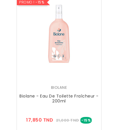
PROMO !
-15%
BIOLANE
Biolane - Eau De Toilette Fraîcheur -
200ml
Prix
Prix
17,850 TND
21,000 TND
-15%
??