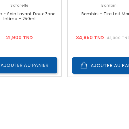
Saforelle
Bambini
le - Soin Lavant Doux Zone
Bambini - Tire Lait Ma
Intime - 250ml
Prix
Prix
21,900 TND
34,850 TND
41,000 TN
??
Public
AJOUTER AU PANIER
AJOUTER AU PA