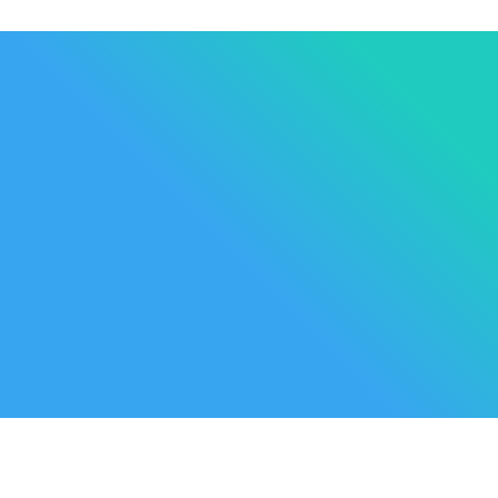
Les Marque
Mycare
Av. Habib Bourguiba
Bab
Nos promot
Mateur
7061 Bizerte
Tunisia
Nouveaux p
57 039 000 - 57 039 001
Meilleures 
contact@mycare.tn