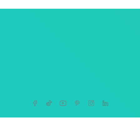
ersonnelles
tives