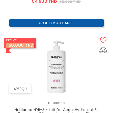
Prix
Prix
54,900 TND
65,000 TND
??
Public
AJOUTER AU PANIER
PROMO !
-60,000 TND
APERÇU
Nubiance
Nubiance HRB-3 - Lait De Corps Hydratant Et