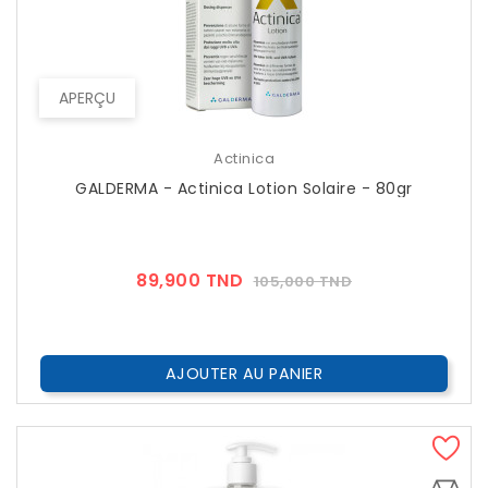
APERÇU
Actinica
GALDERMA - Actinica Lotion Solaire - 80gr
Prix
Prix
89,900 TND
105,000 TND
??
Public
AJOUTER AU PANIER