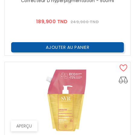
Correcteur D'hyperpigmentation - 500ml
Prix
Prix
189,900 TND
249,900 TND
??
Public
AJOUTER AU PANIER
APERÇU