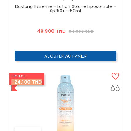
Daylong Extrême - Lotion Solaire Liposomale -
Spf50+ - 50ml
Prix
Prix
49,900 TND
64,000 TND
??
Public
AJOUTER AU PANIER
PROMO !
-24,100 TND