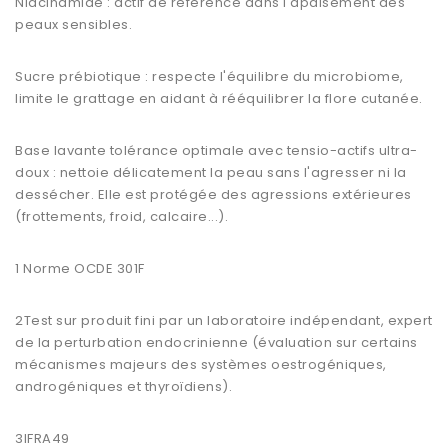
Niacinamide : actif de référence dans l'apaisement des
peaux sensibles.
Sucre prébiotique : respecte l'équilibre du microbiome,
limite le grattage en aidant à rééquilibrer la flore cutanée.
Base lavante tolérance optimale avec tensio-actifs ultra-
doux : nettoie délicatement la peau sans l'agresser ni la
dessécher. Elle est protégée des agressions extérieures
(frottements, froid, calcaire...).
1 Norme OCDE 301F
2Test sur produit fini par un laboratoire indépendant, expert
de la perturbation endocrinienne (évaluation sur certains
mécanismes majeurs des systèmes oestrogéniques,
androgéniques et thyroïdiens).
3IFRA49