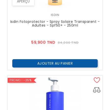
APERÇU
ISDIN
Isdin Fotoprotector - Spray Solaire Transparent -
Adultes - Spf50+ - 250ml
Prix
Prix
59,900 TND
84,000 TND
??
Public
AJOUTER AU PANIER
PROMO !
-25%