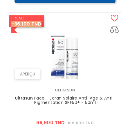
PROMO !
-36,100 TND
APERÇU
ULTRASUN
Ultrasun Face - Ecran Solaire Anti-Âge & Anti-
Pigmentation SPF50+ - 50ml
Prix
Prix
69,900 TND
106,000 TND
??