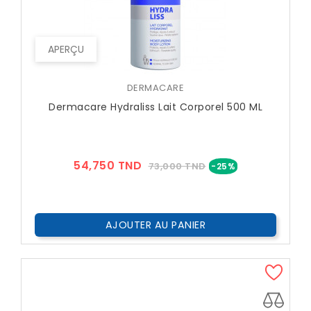
APERÇU
DERMACARE
Dermacare Hydraliss Lait Corporel 500 ML
Prix
Prix
54,750 TND
73,000 TND
-25%
??
Public
AJOUTER AU PANIER