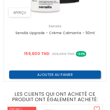
APERÇU
Sensilis
Sensilis Upgrade - Crème Calmante - 50ml
Prix
Prix
159,600 TND
228,000 TND
-30%
??
Public
AJOUTER AU PANIER
LES CLIENTS QUI ONT ACHETÉ CE
PRODUIT ONT ÉGALEMENT ACHETÉ:
PROMO !