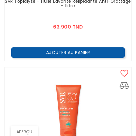
SVR Topialyse - Huile Lavante Relipidante Anti-Grattage
- 1litre
Prix
63,900 TND
AJOUTER AU PANIER
APERÇU