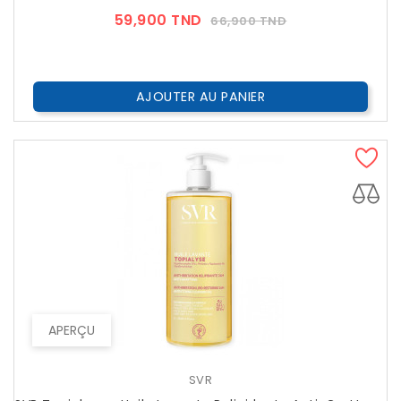
Prix
Prix
59,900 TND
66,900 TND
??
Public
AJOUTER AU PANIER
APERÇU
SVR