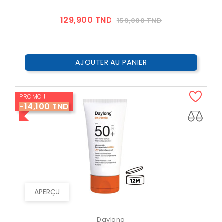
Prix
Prix
129,900 TND
159,000 TND
??
Public
AJOUTER AU PANIER
PROMO !
-14,100 TND
APERÇU
Daylong