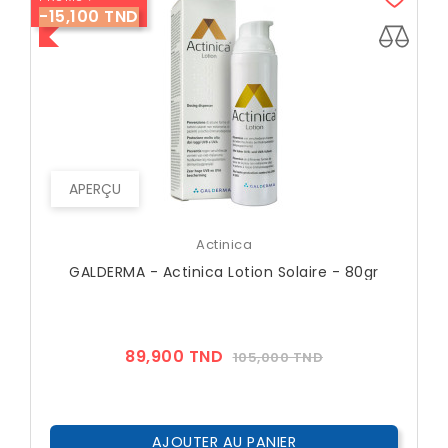
-15,100 TND
APERÇU
Actinica
GALDERMA - Actinica Lotion Solaire - 80gr
Prix
Prix
89,900 TND
105,000 TND
??
Public
AJOUTER AU PANIER