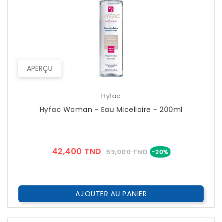
APERÇU
Hyfac
Hyfac Woman - Eau Micellaire - 200ml
Prix
Prix
42,400 TND
53,000 TND
-20%
??
Public
AJOUTER AU PANIER