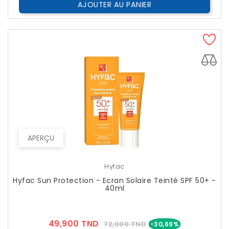
AJOUTER AU PANIER
APERÇU
Hyfac
Hyfac Sun Protection - Ecran Solaire Teinté SPF 50+ -
40ml
Prix
Prix
49,900 TND
72,000 TND
-30,69%