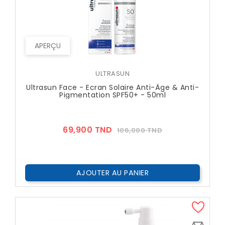
APERÇU
ULTRASUN
Ultrasun Face - Ecran Solaire Anti-Âge & Anti-
Pigmentation SPF50+ - 50ml
Prix
Prix
69,900 TND
106,000 TND
??
Public
AJOUTER AU PANIER