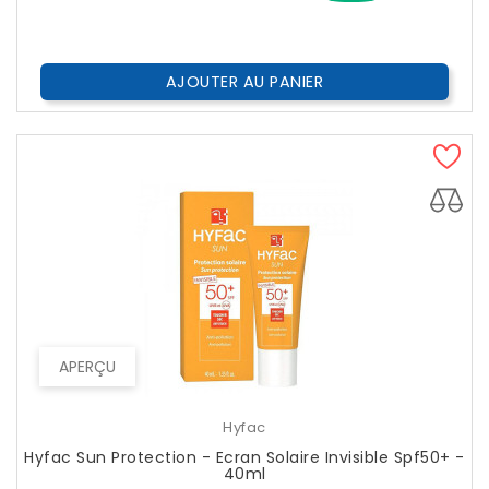
??
Public
AJOUTER AU PANIER
APERÇU
Hyfac
Hyfac Sun Protection - Ecran Solaire Invisible Spf50+ -
40ml