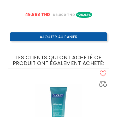
Prix
Prix
49,898 TND
68,000 TND
-26,62%
??
Public
AJOUTER AU PANIER
LES CLIENTS QUI ONT ACHETÉ CE
PRODUIT ONT ÉGALEMENT ACHETÉ: