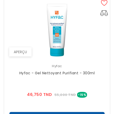
APERÇU
Hyfac
Hyfac - Gel Nettoyant Purifiant - 300ml
Prix
Prix
46,750 TND
55,000 TND
-15%
??
Public