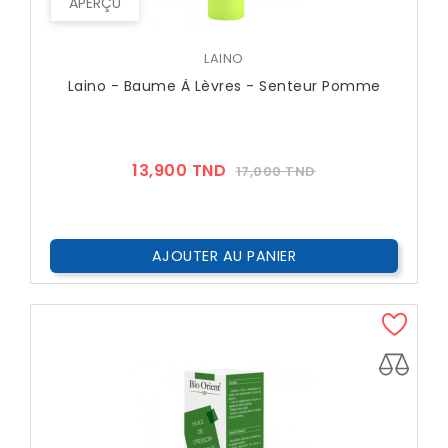
APERÇU
LAINO
Laino - Baume À Lèvres - Senteur Pomme
Prix
Prix
13,900 TND
17,000 TND
??
Public
AJOUTER AU PANIER