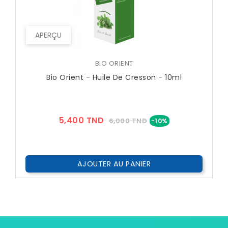
APERÇU
BIO ORIENT
Bio Orient - Huile De Cresson - 10ml
Prix
Prix
5,400 TND
6,000 TND
-10%
??
Public
AJOUTER AU PANIER