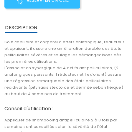
RESERVI EN UN CLIC
DESCRIPTION
Soin capillaire
et corporel à effets antifongique, réducteur
et apaisant, il assure une
amélioration durable des états
pelliculaires
sévères et
soulage les démangeaisons
dès
les premières utilisations.
L'association synergique de 4 actifs antipelliculaires, (2
antifongiques puissants, 1 réducteur et 1 exfoliant) assure
une régression remarquable des états pelliculaires
récidivants (pityriasis stéatoide et dermite séborrhéique)
au bout de 4 semaines de traitement.
Conseil d'utilisation :
Appliquer ce shampooing antipelliculaire 2 à 3 fois par
semaine sont conseillés selon la sévérité de l'état