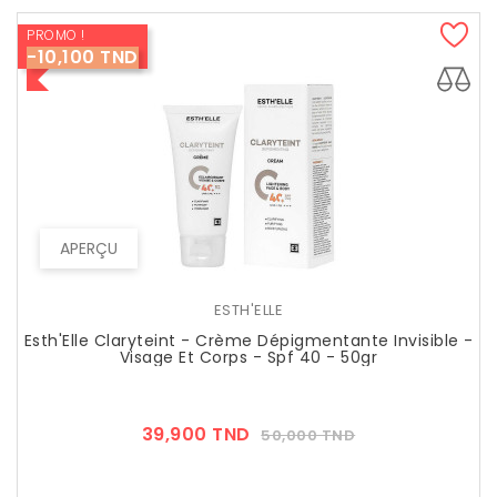
PROMO !
-10,100 TND
APERÇU
ESTH'ELLE
Esth'Elle Claryteint - Crème Dépigmentante Invisible -
Visage Et Corps - Spf 40 - 50gr
Prix
Prix
39,900 TND
50,000 TND
??
Public