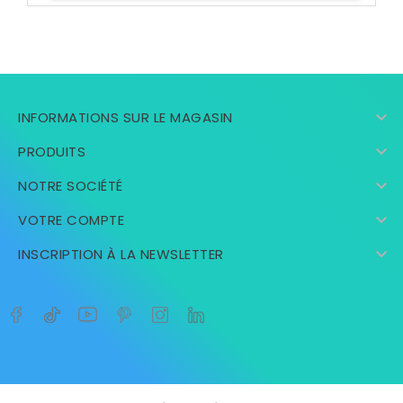

INFORMATIONS SUR LE MAGASIN

PRODUITS

NOTRE SOCIÉTÉ

VOTRE COMPTE

INSCRIPTION À LA NEWSLETTER