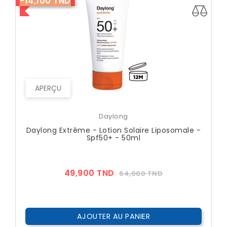
-14,100 TND
APERÇU
Daylong
Daylong Extrême - Lotion Solaire Liposomale -
Spf50+ - 50ml
Prix
Prix
49,900 TND
64,000 TND
??
Public
AJOUTER AU PANIER