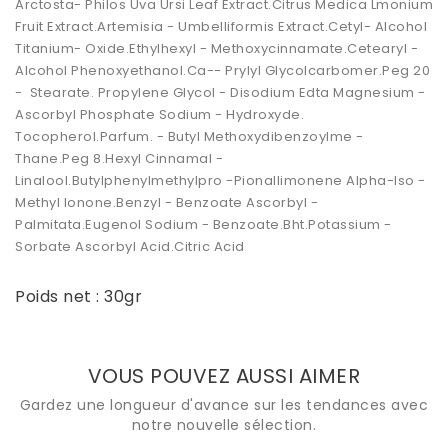
Arctosta- Philos Uva Ursi Leaf Extract.Citrus Medica Lmonium
Fruit Extract.Artemisia - Umbelliformis Extract.Cetyl- Alcohol
Titanium- Oxide.Ethylhexyl - Methoxycinnamate.Cetearyl -
Alcohol Phenoxyethanol.Ca-- Prylyl Glycolcarbomer.Peg 20
- Stearate. Propylene Glycol - Disodium Edta Magnesium -
Ascorbyl Phosphate Sodium - Hydroxyde.
Tocopherol.Parfum. - Butyl Methoxydibenzoylme -
Thane.Peg 8.Hexyl Cinnamal -
Linalool.Butylphenylmethylpro -Pionallimonene Alpha-Iso -
Methyl Ionone.Benzyl - Benzoate Ascorbyl -
Palmitata.Eugenol Sodium - Benzoate.Bht.Potassium -
Sorbate Ascorbyl Acid.Citric Acid
Poids net : 30gr
VOUS POUVEZ AUSSI AIMER
Gardez une longueur d'avance sur les tendances avec
notre nouvelle sélection.