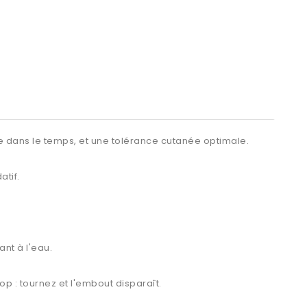
ace dans le temps, et une tolérance cutanée optimale.
atif.
tant à l'eau.
p : tournez et l'embout disparaît.