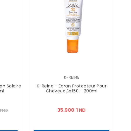
K-REINE
an Solaire
K-Reine - Ecran Protecteur Pour
ml
Cheveux Spf50 - 200ml
Prix
Prix
35,900 TND
 TND