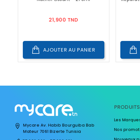
Prix
21,900 TND
AJOUTER AU PANIER
PRODUITS
Les Marque
Mycare
Av. Habib Bourguiba
Bab
Nos promot
Mateur
7061 Bizerte
Tunisia
Nouveaux p