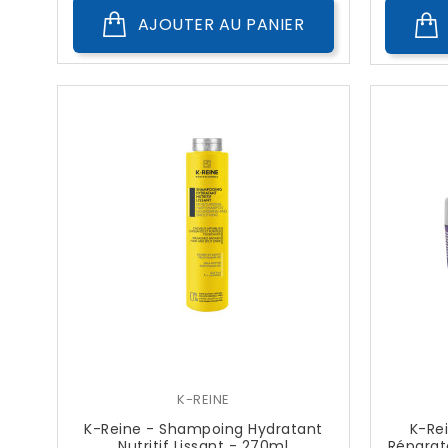
AJOUTER AU PANIER
K-REINE
K-Reine - Shampoing Hydratant
K-Re
Nutritif Lissant - 270ml
Réparat