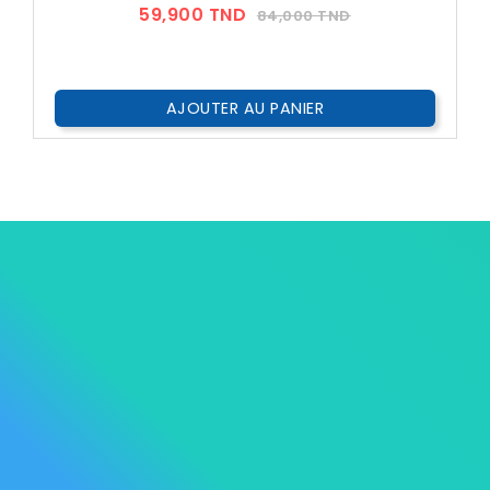
Prix
Prix
59,900 TND
84,000 TND
??
Public
AJOUTER AU PANIER




