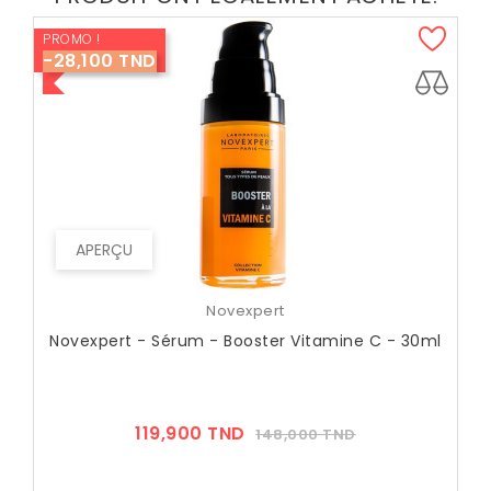
PROMO !
-28,100 TND
APERÇU
Novexpert
Novexpert - Sérum - Booster Vitamine C - 30ml
Prix
Prix
119,900 TND
148,000 TND
??
Public