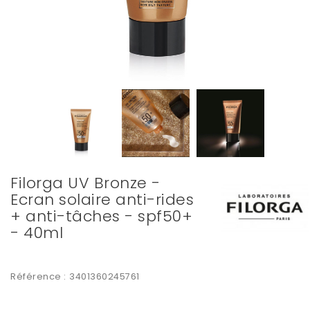
Filorga UV Bronze -
Ecran solaire anti-rides
+ anti-tâches - spf50+
- 40ml
Référence :
3401360245761