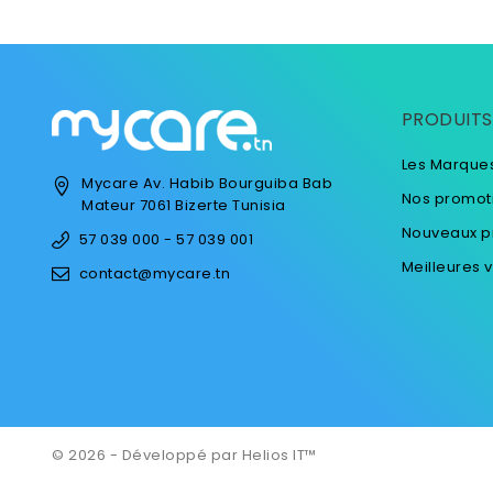
PRODUITS
Les Marque
Mycare
Av. Habib Bourguiba
Bab
Nos promot
Mateur
7061 Bizerte
Tunisia
Nouveaux p
57 039 000 - 57 039 001
Meilleures 
contact@mycare.tn
© 2026 - Développé par Helios IT™