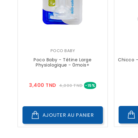
POCO BABY
Poco Baby - Tétine Large
Chicco -
Physiologique - 0mois+
Prix
Prix
3,400 TND
4,000 TND
-15%
??
Public
AJOUTER AU PANIER