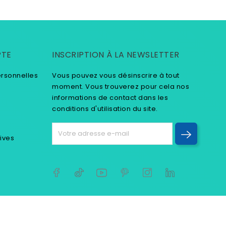
PTE
INSCRIPTION À LA NEWSLETTER
ersonnelles
Vous pouvez vous désinscrire à tout
moment. Vous trouverez pour cela nos
informations de contact dans les
conditions d'utilisation du site.
tives