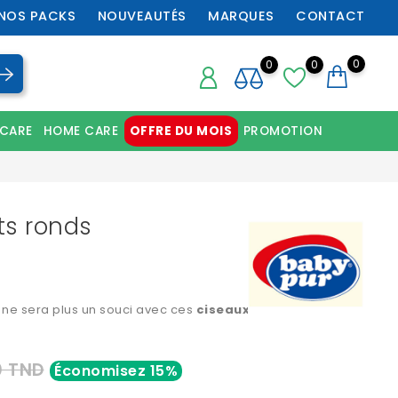
NOS PACKS
NOUVEAUTÉS
MARQUES
CONTACT
0
0
0
 CARE
HOME CARE
OFFRE DU MOIS
PROMOTION
Chaussures orthopédiques professionnelles
ts ronds
ne sera plus un souci avec ces
ciseaux à bouts ronds
0 TND
Économisez 15%