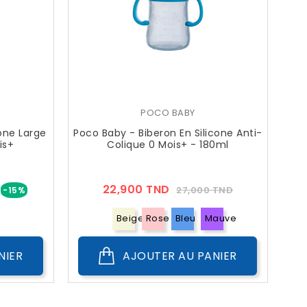
POCO BABY
one Large
Poco Baby - Biberon En Silicone Anti-
is+
Colique 0 Mois+ - 180ml
Prix
Prix
Prix
22,900 TND
27,000 TND
-15%
??
Public
Beige
Rose
Bleu
Mauve
NIER
AJOUTER AU PANIER