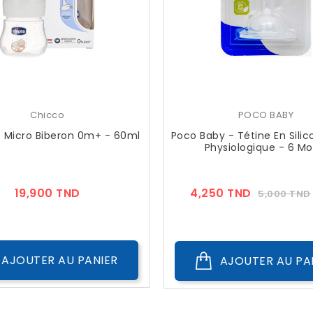
Chicco
POCO BABY
 Micro Biberon 0m+ - 60ml
Poco Baby - Tétine En Silic
Physiologique - 6 Mo
Prix
Prix
19,900 TND
4,250 TND
5,000 TND
??
Public
AJOUTER AU PANIER
AJOUTER AU PA