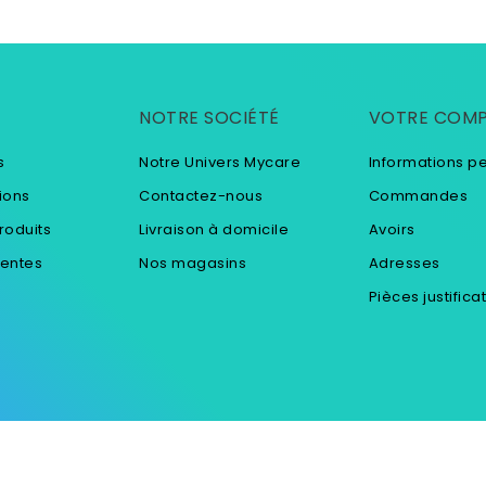
NOTRE SOCIÉTÉ
VOTRE COM
s
Notre Univers Mycare
Informations p
ions
Contactez-nous
Commandes
roduits
Livraison à domicile
Avoirs
ventes
Nos magasins
Adresses
Pièces justifica