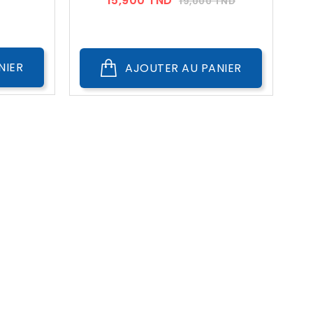
15,900 TND
19,000 TND
??
Public
NIER
AJOUTER AU PANIER