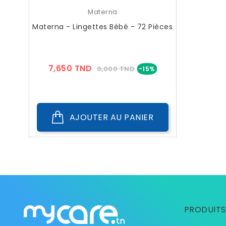
Materna
Materna - Lingettes Bébé - 72 Pièces
Prix
Prix
7,650 TND
9,000 TND
-15%
??
Public
AJOUTER AU PANIER
PRODUITS