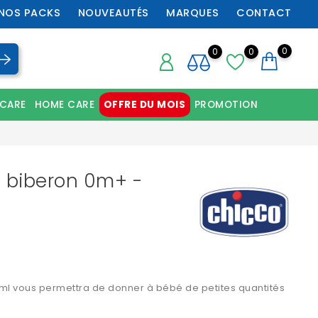
NOS PACKS
NOUVEAUTÉS
MARQUES
CONTACT
0
0
0
 CARE
HOME CARE
OFFRE DU MOIS
PROMOTION
Chaussures orthopédiques professionnelles
o biberon 0m+ -
5
 ml vous permettra de donner à bébé de petites quantités