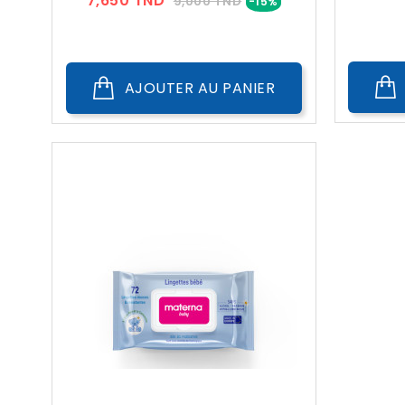
7,650 TND
9,000 TND
-15%
??
Public
AJOUTER AU PANIER