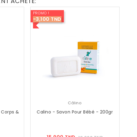
ENT ACHETÉ:
PROMO !
-3,100 TND
Câlino
 Corps &
Calino - Savon Pour Bébé - 200gr
ix
Prix
Prix