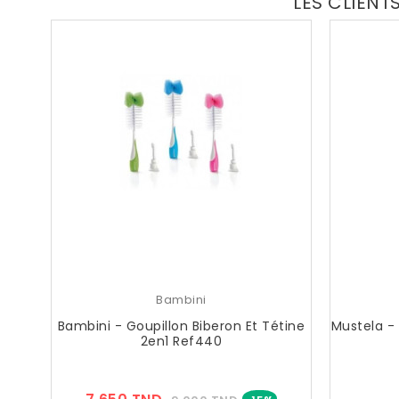
LES CLIENT
Bambini
Bambini - Goupillon Biberon Et Tétine
Mustela -
2en1 Ref440
Prix
Prix