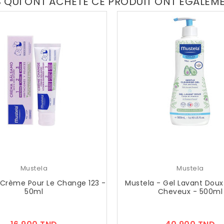
S QUI ONT ACHETÉ CE PRODUIT ONT ÉGALEM
Mustela
Mustela
 Crème Pour Le Change 123 -
Mustela - Gel Lavant Doux
50ml
Cheveux - 500ml
Prix
Pr