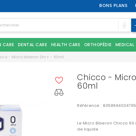
BONS PLANS
N CARE
DENTAL CARE
HEALTH CARE
ORTHOPÉDIE
MEDICAL
cco - Micro biberon 0m+ - 60ml
Chicco - Micr
60ml
Référence :
805866403476
Le Micro Biberon Chicco 60
de liquide