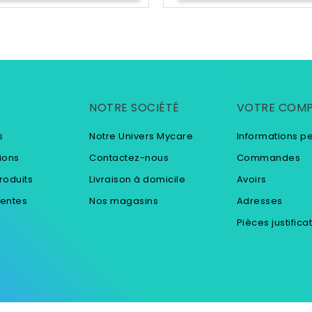
NOTRE SOCIÉTÉ
VOTRE COM
s
Notre Univers Mycare
Informations p
ions
Contactez-nous
Commandes
roduits
Livraison à domicile
Avoirs
ventes
Nos magasins
Adresses
Pièces justifica