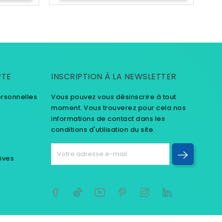
PTE
INSCRIPTION À LA NEWSLETTER
ersonnelles
Vous pouvez vous désinscrire à tout
moment. Vous trouverez pour cela nos
informations de contact dans les
conditions d'utilisation du site.
tives