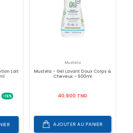
Mustela
ion Lait
Mustela - Gel Lavant Doux Corps &
ml
Cheveux - 500ml
Prix
Prix
40,900 TND
D
-15%
AJOUTER AU PANIER
NIER