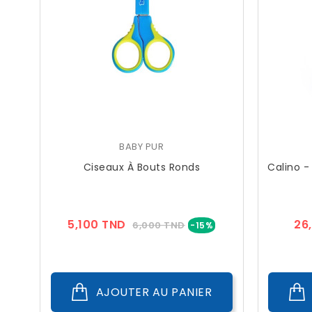
BABY PUR
Ciseaux À Bouts Ronds
Calino -
Prix
Prix
5,100 TND
26
6,000 TND
-15%
??
Public
AJOUTER AU PANIER