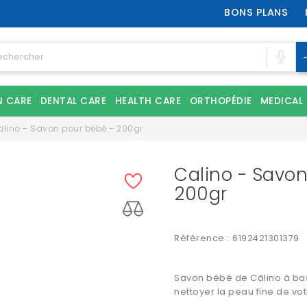
BONS PLANS
N CARE
DENTAL CARE
HEALTH CARE
ORTHOPÉDIE
MEDICAL
lino - Savon pour bébé - 200gr
Calino - Savo
200gr
Référence :
6192421301379
Savon bébé de Câlino à base
nettoyer la peau fine de votr