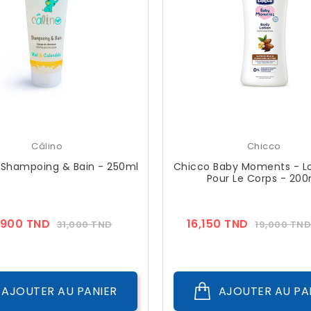
Câlino
Chicco
 Shampoing & Bain - 250ml
Chicco Baby Moments - Lot
Pour Le Corps - 200
Prix
Prix
Prix
,900 TND
16,150 TND
31,000 TND
19,000 TN
??
??
Public
Public
AJOUTER AU PANIER
AJOUTER AU PA