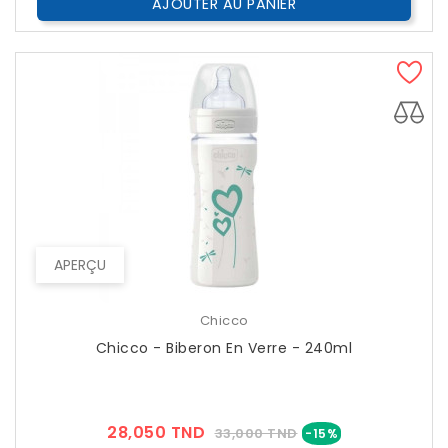
AJOUTER AU PANIER
APERÇU
Chicco
Chicco - Biberon En Verre - 240ml
Prix
Prix
28,050 TND
33,000 TND
-15%