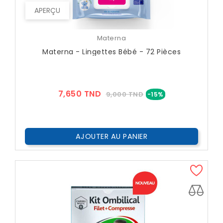
APERÇU
Materna
Materna - Lingettes Bébé - 72 Pièces
Prix
Prix
7,650 TND
9,000 TND
-15%
??
Public
AJOUTER AU PANIER