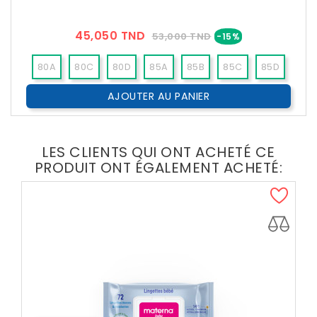
Prix
Prix
45,050 TND
53,000 TND
-15%
??
Public
80A
80C
80D
85A
85B
85C
85D
AJOUTER AU PANIER
90C
90D
75A
75C
75D
LES CLIENTS QUI ONT ACHETÉ CE
PRODUIT ONT ÉGALEMENT ACHETÉ: