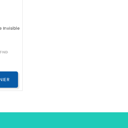
 Invisible
Prix
 TND
NIER