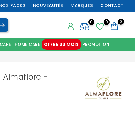
NOS PACKS
NOUVEAUTÉS
MARQUES
CONTACT
0
0
0
 CARE
HOME CARE
OFFRE DU MOIS
PROMOTION
Chaussures orthopédiques professionnelles
- Almaflore -