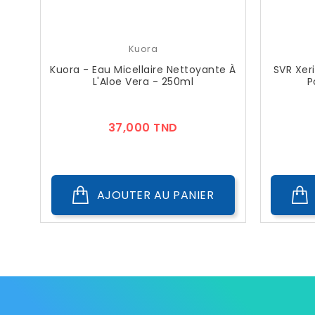
Kuora
Kuora - Eau Micellaire Nettoyante À
SVR Xer
L'Aloe Vera - 250ml
P
Prix
37,000 TND
AJOUTER AU PANIER