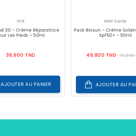
SVR
BMS Santé
ial 30 - Crème Réparatrice
Pack Biosun - Crème Solaire
our Les Pieds - 50ml
Spf50+ - 50ml
Prix
Prix
39,900 TND
49,800 TND
79,600
??
Public
AJOUTER AU PANIER
AJOUTER AU PA