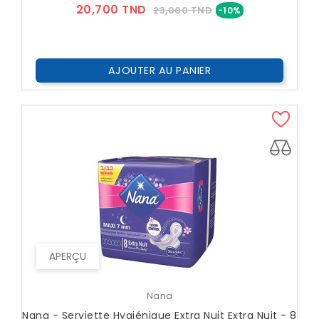
Prix
Prix
20,700 TND
23,000 TND
-10%
??
Public
AJOUTER AU PANIER
APERÇU
Nana
Nana - Serviette Hygiénique Extra Nuit Extra Nuit - 8