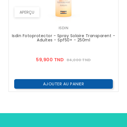
APERÇU
ISDIN
Isdin Fotoprotector - Spray Solaire Transparent -
Adultes - Spf50+ - 250ml
Prix
Prix
59,900 TND
84,000 TND
??
Public
AJOUTER AU PANIER