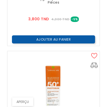
Pièces
Prix
Prix
3,800 TND
4,000 TND
-5%
??
Public
AJOUTER AU PANIER
APERÇU