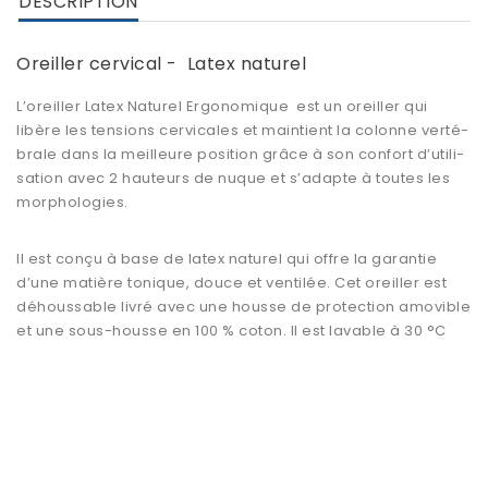
DESCRIPTION
Oreiller cervical - Latex naturel
L’oreiller Latex Natu­rel Ergo­no­mique est un oreiller qui
libère les tensions cervi­cales et main­tient la colonne verté­
brale dans la meilleure posi­tion grâce à son confort d’uti­li­
sa­tion avec 2 hauteurs de nuque et s’adapte à toutes les
morpho­lo­gies.
Il est conçu à base de latex natu­rel qui offre la garan­tie
d’une matière tonique, douce et venti­lée. Cet oreiller est
déhous­sable livré avec une housse de protec­tion amovible
et une sous-housse en 100 % coton. Il est lavable à 30 °C