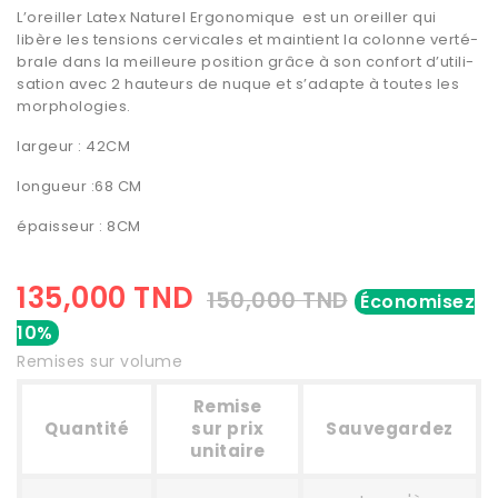
L’oreiller Latex Natu­rel Ergo­no­mique est un oreiller qui
libère les tensions cervi­cales et main­tient la colonne verté­
brale dans la meilleure posi­tion grâce à son confort d’uti­li­
sa­tion avec 2 hauteurs de nuque et s’adapte à toutes les
morpho­lo­gies.
largeur : 42CM
longueur :68 CM
épaisseur : 8CM
135,000 TND
150,000 TND
Économisez
10%
Remises sur volume
Remise
Quantité
sur prix
Sauvegardez
unitaire