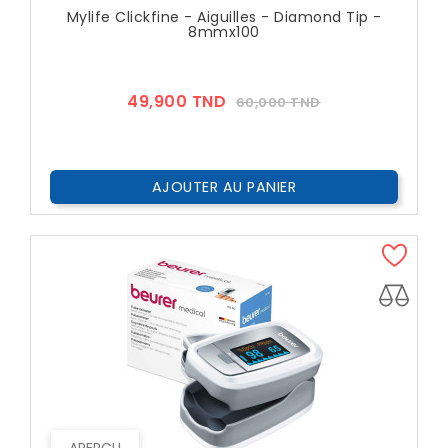
Mylife Clickfine - Aiguilles - Diamond Tip -
8mmx100
Prix
Prix
49,900 TND
60,000 TND
??
Public
AJOUTER AU PANIER