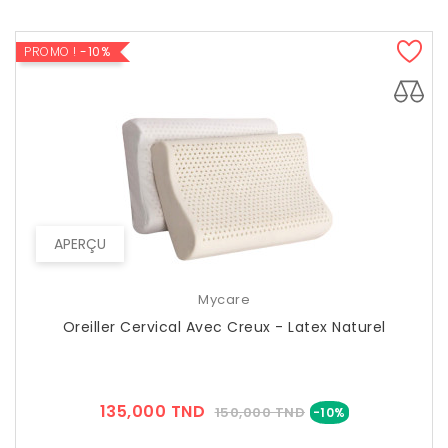
PROMO !
-10%
APERÇU
Mycare
Oreiller Cervical Avec Creux - Latex Naturel
Prix
Prix
135,000 TND
150,000 TND
-10%
??