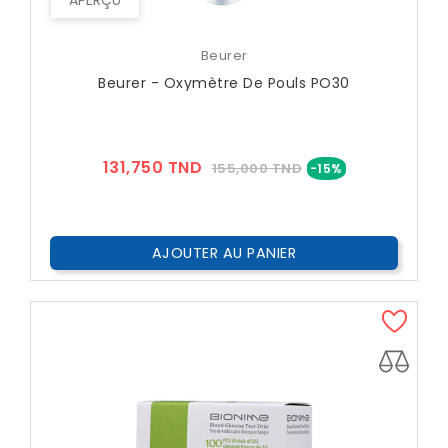
APERÇU
Beurer
Beurer - Oxymètre De Pouls PO30
Prix
Prix
131,750 TND
155,000 TND
-15%
??
Public
AJOUTER AU PANIER