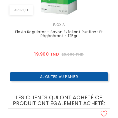
APERÇU
FLOXIA
Floxia Regulator - Savon Exfoliant Purifiant Et
Régénérant - 125gr
Prix
Prix
19,900 TND
25,000 TND
??
Public
AJOUTER AU PANIER
LES CLIENTS QUI ONT ACHETÉ CE
PRODUIT ONT ÉGALEMENT ACHETÉ: