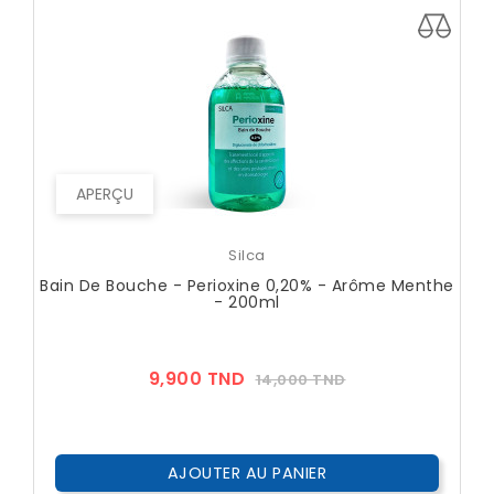
APERÇU
Silca
Bain De Bouche - Perioxine 0,20% - Arôme Menthe
- 200ml
Prix
Prix
9,900 TND
14,000 TND
??
Public
AJOUTER AU PANIER