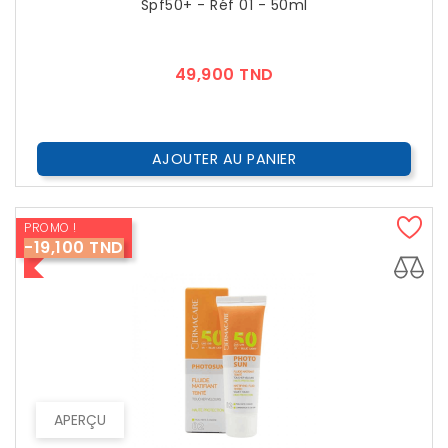
Spf50+ - Réf 01 - 50ml
Prix
49,900 TND
AJOUTER AU PANIER
PROMO !
-19,100 TND
APERÇU