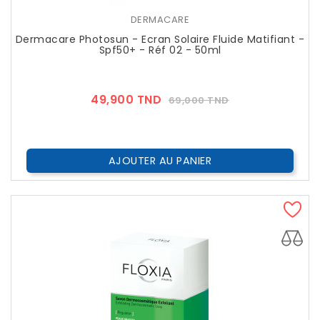
DERMACARE
Dermacare Photosun - Ecran Solaire Fluide Matifiant -
Spf50+ - Réf 02 - 50ml
Prix
Prix
49,900 TND
69,000 TND
??
Public
AJOUTER AU PANIER