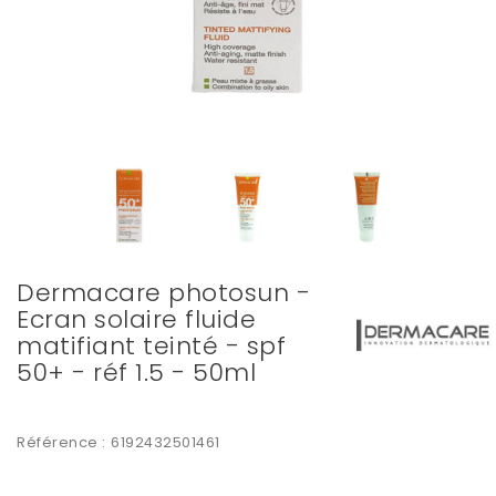
Dermacare photosun -
Ecran solaire fluide
matifiant teinté - spf
50+ - réf 1.5 - 50ml
Référence :
6192432501461