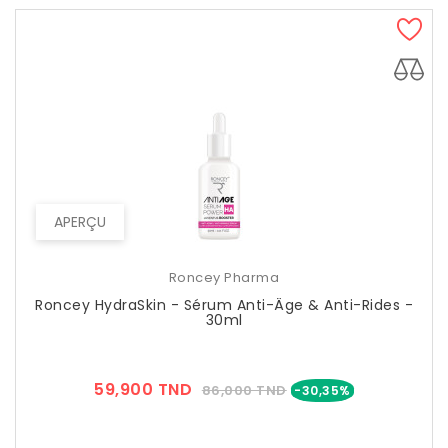
APERÇU
Roncey Pharma
Roncey HydraSkin - Sérum Anti-Âge & Anti-Rides -
30ml
Prix
Prix
59,900 TND
86,000 TND
-30,35%
??
Public