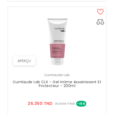
APERÇU
Cumlaude Lab
Cumlaude Lab CLX - Gel Intime Assainissant Et
Protecteur - 200ml
Prix
Prix
26,350 TND
31,000 TND
-15%
??
Public