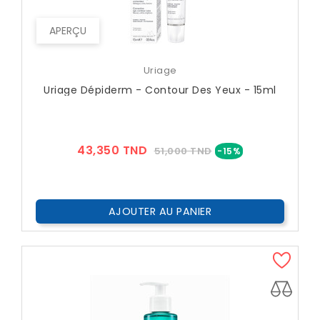
APERÇU
Uriage
Uriage Dépiderm - Contour Des Yeux - 15ml
Prix
Prix
43,350 TND
51,000 TND
-15%
??
Public
AJOUTER AU PANIER