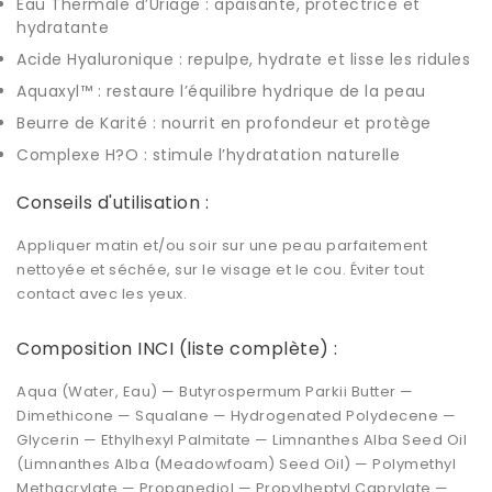
Eau Thermale d’Uriage : apaisante, protectrice et
hydratante
Acide Hyaluronique : repulpe, hydrate et lisse les ridules
Aquaxyl™ : restaure l’équilibre hydrique de la peau
Beurre de Karité : nourrit en profondeur et protège
Complexe H?O : stimule l’hydratation naturelle
Conseils d'utilisation :
Appliquer matin et/ou soir sur une peau parfaitement
nettoyée et séchée, sur le visage et le cou. Éviter tout
contact avec les yeux.
Composition INCI (liste complète) :
Aqua (Water, Eau) — Butyrospermum Parkii Butter —
Dimethicone — Squalane — Hydrogenated Polydecene —
Glycerin — Ethylhexyl Palmitate — Limnanthes Alba Seed Oil
(Limnanthes Alba (Meadowfoam) Seed Oil) — Polymethyl
Methacrylate — Propanediol — Propylheptyl Caprylate —