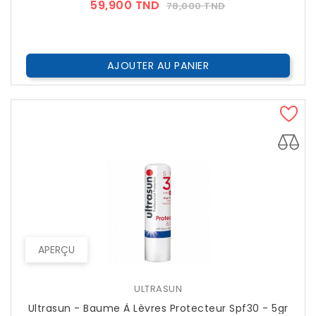
Prix
Prix
59,900 TND
78,000 TND
??
Public
AJOUTER AU PANIER
APERÇU
ULTRASUN
Ultrasun - Baume À Lèvres Protecteur Spf30 - 5gr