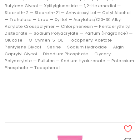
Butylene Glycol — Xylitylglucoside — 1,2-Hexanediol —
Steareth-2 — Steareth-21 — Anhydroxylitol — Cetyl Alcohol
— Trehalose — Urea — Xylitol — Acrylates/C10-30 Alkyl
Acrylate Crosspolymer — Chlorphenesin — Pentaerythrityl
Distearate — Sodium Polyacrylate — Parfum (Fragrance) —
Glucose — O-Cymen-5-OL — Tocopheryl Acetate —
Pentylene Glycol — Serine — Sodium Hydroxide — Algin —
Caprylyl Glycol — Disodium Phosphate — Glyceryl
Polyacrylate — Pullulan — Sodium Hyaluronate — Potassium
Phosphate — Tocopherol