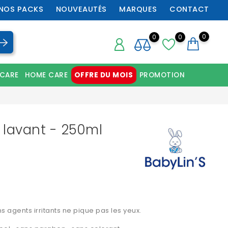
NOS PACKS
NOUVEAUTÉS
MARQUES
CONTACT
0
0
0
 CARE
HOME CARE
OFFRE DU MOIS
PROMOTION
Chaussures orthopédiques professionnelles
l lavant - 250ml
 agents irritants ne pique pas les yeux.