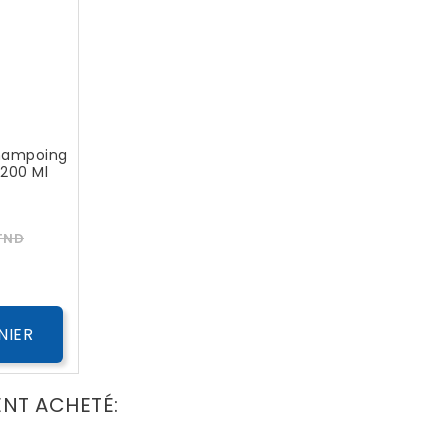
hampoing
 200 Ml
Prix
TND
NIER
ENT ACHETÉ: