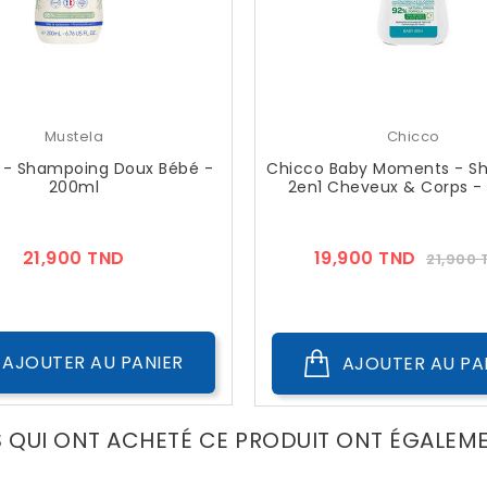
Mustela
Chicco
 - Shampoing Doux Bébé -
Chicco Baby Moments - S
200ml
2en1 Cheveux & Corps -
Prix
Prix
21,900 TND
19,900 TND
21,900 
??
Public
AJOUTER AU PANIER
AJOUTER AU PA
S QUI ONT ACHETÉ CE PRODUIT ONT ÉGALEM