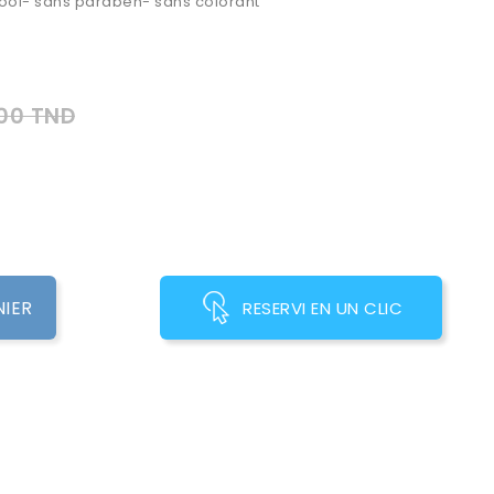
ool- sans paraben- sans colorant
00 TND
NIER
RESERVI EN UN CLIC