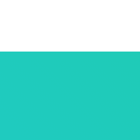
ersonnelles
tives