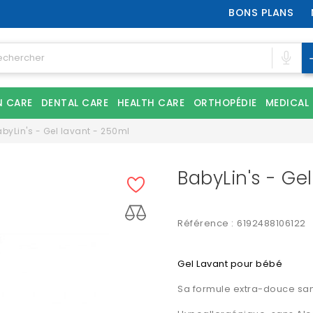
BONS PLANS
N CARE
DENTAL CARE
HEALTH CARE
ORTHOPÉDIE
MEDICAL
byLin's - Gel lavant - 250ml
BabyLin's - Ge
Référence :
6192488106122
Gel Lavant pour bébé
Sa formule extra-douce sans