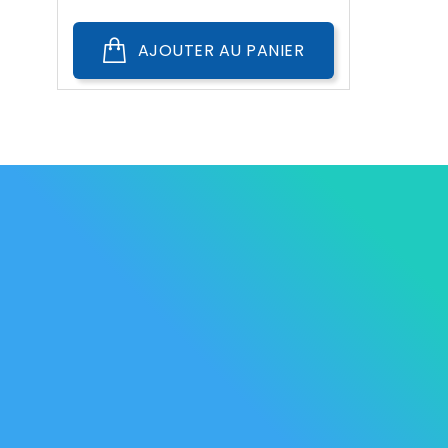
AJOUTER AU PANIER
Les Marque
Mycare
Av. Habib Bourguiba
Bab
Nos promot
Mateur
7061 Bizerte
Tunisia
Nouveaux p
57 039 000 - 57 039 001
Meilleures 
contact@mycare.tn