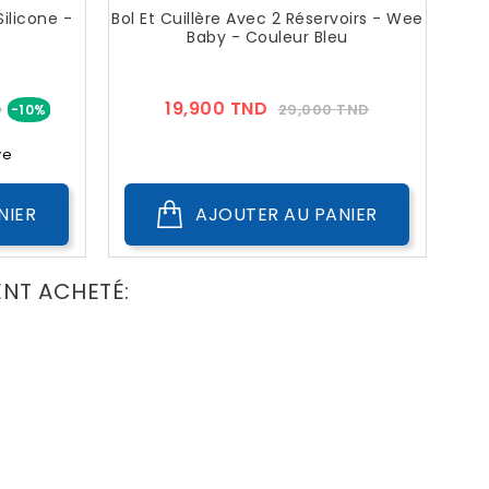
ilicone -
Bol Et Cuillère Avec 2 Réservoirs - Wee
Baby - Couleur Bleu
Prix
Prix
Prix
19,900 TND
D
29,000 TND
-10%
??
Public
ve
NIER
AJOUTER AU PANIER
ENT ACHETÉ: