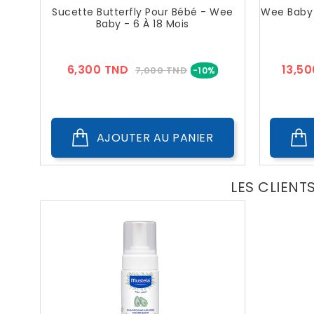
Sucette Butterfly Pour Bébé - Wee
Wee Baby 
Baby - 6 À 18 Mois
Prix
Prix
6,300 TND
13,5
7,000 TND
-10%
??
Public
AJOUTER AU PANIER
LES CLIENT