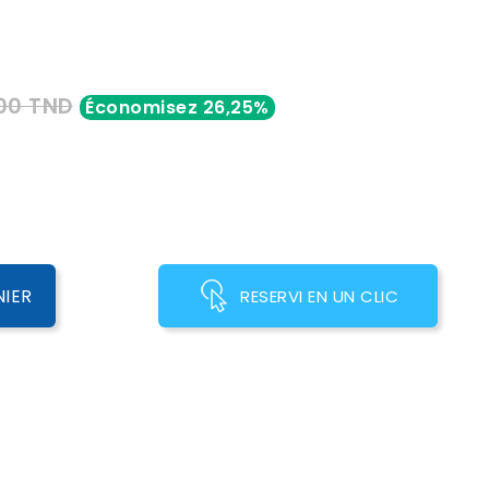
s
00 TND
Économisez 26,25%
NIER
RESERVI EN UN CLIC