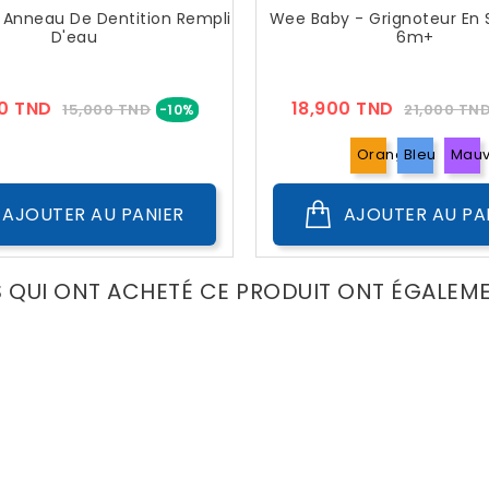
Anneau De Dentition Rempli
Wee Baby - Grignoteur En S
D'eau
6m+
Prix
Prix
Prix
00 TND
18,900 TND
15,000 TND
21,000 TN
-10%
??
??
Public
Public
Orange
Bleu
Mau
AJOUTER AU PANIER
AJOUTER AU PA
S QUI ONT ACHETÉ CE PRODUIT ONT ÉGALEM