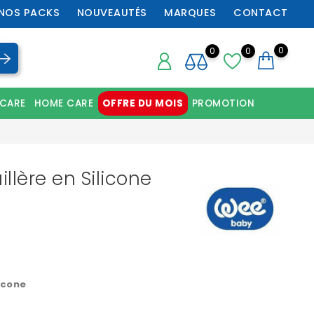
NOS PACKS
NOUVEAUTÉS
MARQUES
CONTACT
0
0
0
 CARE
HOME CARE
OFFRE DU MOIS
PROMOTION
Chaussures orthopédiques professionnelles
llère en Silicone
licone