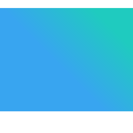
Les Marque
Mycare
Av. Habib Bourguiba
Bab
Nos promot
Mateur
7061 Bizerte
Tunisia
Nouveaux p
57 039 000 - 57 039 001
Meilleures 
contact@mycare.tn