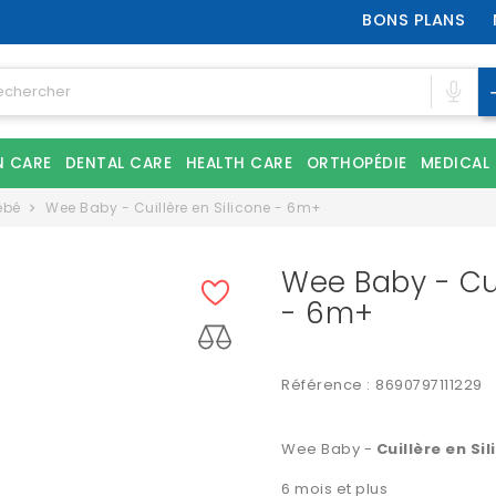
BONS PLANS
N CARE
DENTAL CARE
HEALTH CARE
ORTHOPÉDIE
MEDICAL
ébé
Wee Baby - Cuillère en Silicone - 6m+
Wee Baby - Cui
- 6m+
Référence :
8690797111229
Wee Baby -
Cuillère en Si
6 mois et plus