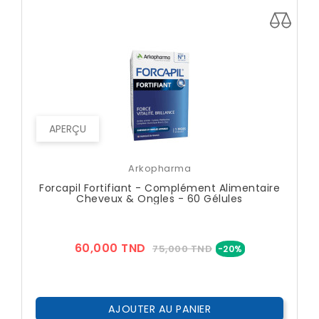
APERÇU
Arkopharma
Forcapil Fortifiant - Complément Alimentaire
Cheveux & Ongles - 60 Gélules
Prix
Prix
60,000 TND
75,000 TND
-20%
??
Public
AJOUTER AU PANIER