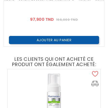
Prix
Prix
97,900 TND
166,000 TND
??
Public
AJOUTER AU PANIER
LES CLIENTS QUI ONT ACHETÉ CE
PRODUIT ONT ÉGALEMENT ACHETÉ: