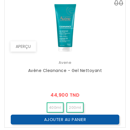
APERÇU
Avene
Avène Cleanance - Gel Nettoyant
Prix
44,900 TND
400ml
200ml
AJOUTER AU PANIER