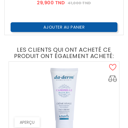
Prix
Prix
29,900 TND
41,000 TND
??
Public
AJOUTER AU PANIER
LES CLIENTS QUI ONT ACHETÉ CE
PRODUIT ONT ÉGALEMENT ACHETÉ:
APERÇU