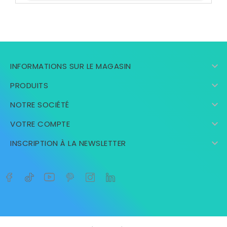

INFORMATIONS SUR LE MAGASIN

PRODUITS

NOTRE SOCIÉTÉ

VOTRE COMPTE

INSCRIPTION À LA NEWSLETTER