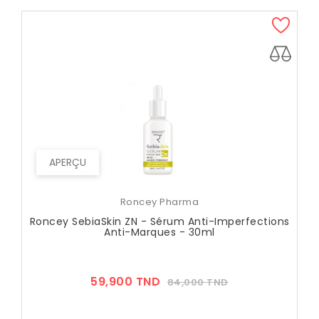
APERÇU
Roncey Pharma
Roncey SebiaSkin ZN - Sérum Anti-Imperfections
Anti-Marques - 30ml
Prix
Prix
59,900 TND
84,000 TND
??
Public