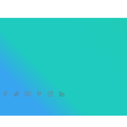




