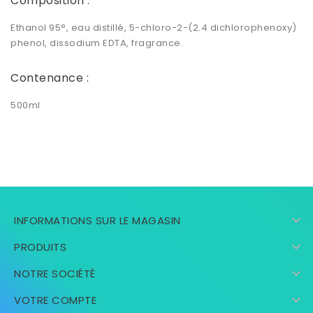
Composition :
Ethanol 95°, eau distillé, 5-chloro-2-(2.4 dichlorophenoxy)
phenol, dissodium EDTA, fragrance.
Contenance :
500ml

INFORMATIONS SUR LE MAGASIN

PRODUITS

NOTRE SOCIÉTÉ

VOTRE COMPTE