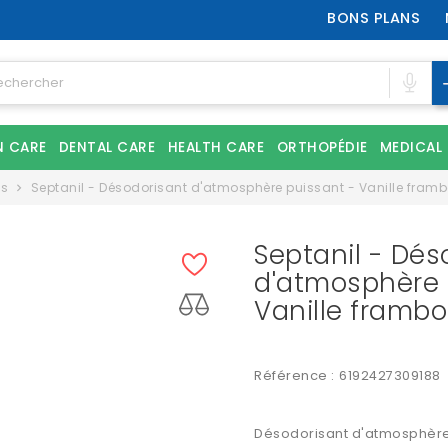
BONS PLANS
N CARE
DENTAL CARE
HEALTH CARE
ORTHOPÉDIE
MEDICAL
es
Septanil - Désodorisant d'atmosphère puissant - Vanille fram
Septanil - Dés
d'atmosphère 
Vanille frambo
Référence :
6192427309188
Désodorisant d'atmosphèr