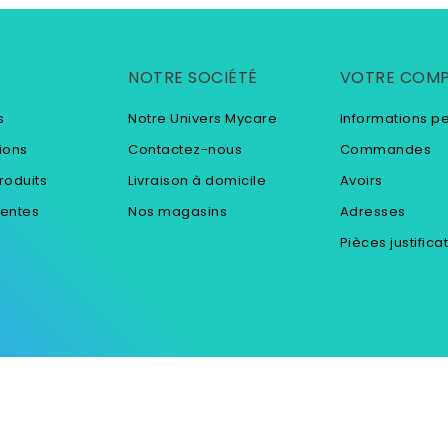
NOTRE SOCIÉTÉ
VOTRE COM
s
Notre Univers Mycare
Informations p
ions
Contactez-nous
Commandes
roduits
Livraison à domicile
Avoirs
ventes
Nos magasins
Adresses
Pièces justifica