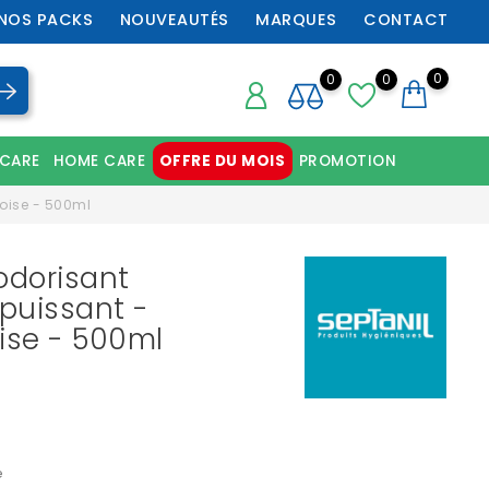
NOS PACKS
NOUVEAUTÉS
MARQUES
CONTACT
0
0
0
 CARE
HOME CARE
OFFRE DU MOIS
PROMOTION
Chaussures orthopédiques professionnelles
boise - 500ml
odorisant
puissant -
ise - 500ml
e