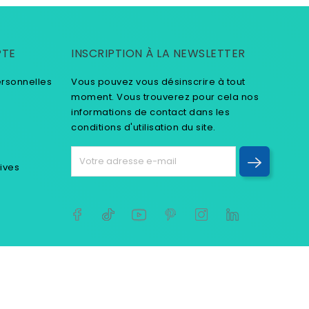
PTE
INSCRIPTION À LA NEWSLETTER
ersonnelles
Vous pouvez vous désinscrire à tout
moment. Vous trouverez pour cela nos
informations de contact dans les
conditions d'utilisation du site.
tives