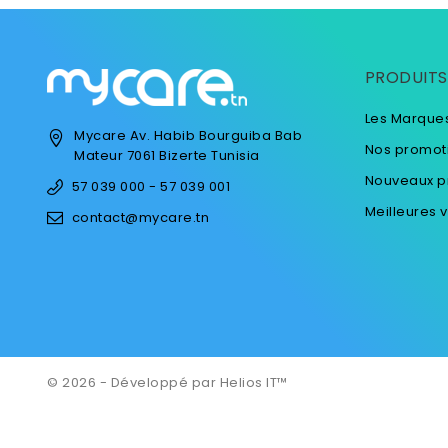
PRODUITS
Les Marque
Mycare
Av. Habib Bourguiba
Bab
Nos promot
Mateur
7061 Bizerte
Tunisia
Nouveaux p
57 039 000 - 57 039 001
Meilleures 
contact@mycare.tn
© 2026 - Développé par Helios IT™