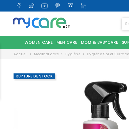
WOMEN CARE
MEN CARE
MOM & BABYCARE
SU
Accueil
Medical care
Hygiène
Hygiène Sol et Surfac
RUPTURE DE STOCK